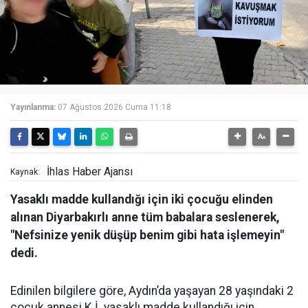
Yayınlanma:
07 Ağustos 2026 Cuma 11:18
İhlas Haber Ajansı
Kaynak:
Yasaklı madde kullandığı için iki çocuğu elinden
alınan Diyarbakırlı anne tüm babalara seslenerek,
"Nefsinize yenik düşüp benim gibi hata işlemeyin"
dedi.
Edinilen bilgilere göre, Aydın’da yaşayan 28 yaşındaki 2
çocuk annesi K.İ. yasaklı madde kullandığı için