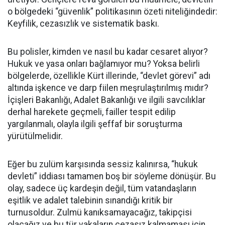
o bölgedeki “güvenlik” politikasının özeti niteliğindedir:
Keyfilik, cezasızlık ve sistematik baskı.
Bu polisler, kimden ve nasıl bu kadar cesaret alıyor?
Hukuk ve yasa onları bağlamıyor mu? Yoksa belirli
bölgelerde, özellikle Kürt illerinde, “devlet görevi” adı
altında işkence ve darp fiilen meşrulaştırılmış mıdır?
İçişleri Bakanlığı, Adalet Bakanlığı ve ilgili savcılıklar
derhal harekete geçmeli, failler tespit edilip
yargılanmalı, olayla ilgili şeffaf bir soruşturma
yürütülmelidir.
Eğer bu zulüm karşısında sessiz kalınırsa, “hukuk
devleti” iddiası tamamen boş bir söyleme dönüşür. Bu
olay, sadece üç kardeşin değil, tüm vatandaşların
eşitlik ve adalet talebinin sınandığı kritik bir
turnusoldur. Zulmü kanıksamayacağız, takipçisi
olacağız ve bu tür vakaların cezasız kalmaması için