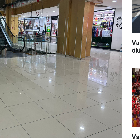
Va
ölü
Va