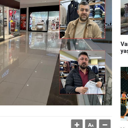
Va
ya