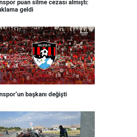
nspor puan silme cezası almıştı:
ıklama geldi
nspor’un başkanı değişti