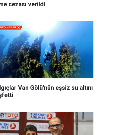
lme cezası verildi
lgıçlar Van Gölü'nün eşsiz su altını
şfetti