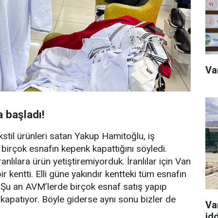
Va
 başladı!
stil ürünleri satan Yakup Hamitoğlu, iş
 birçok esnafın kepenk kapattığını söyledi.
lılara ürün yetiştiremiyorduk. İranlılar için Van
kentti. Elli güne yakındır kentteki tüm esnafın
 Şu an AVM’lerde birçok esnaf satış yapıp
 kapatıyor. Böyle giderse aynı sonu bizler de
Va
id