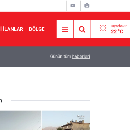
Diyarbakır
I İLANLAR
BÖLGE
22 °C
22:50
Cumhurbaşkanı Erdoğan Suudi Arabistan’a gidiy
Günün tüm
haberleri
n