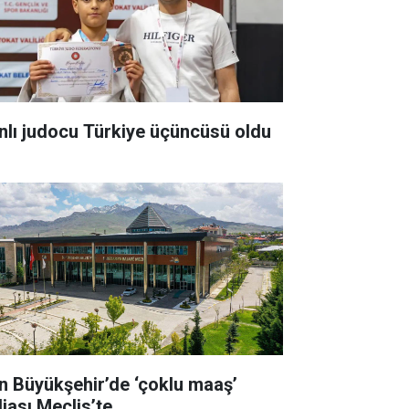
nlı judocu Türkiye üçüncüsü oldu
n Büyükşehir’de ‘çoklu maaş’
diası Meclis’te