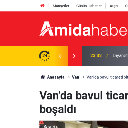
Manşetler
Günün Haberleri
Arşiv
S
deşlik’ mesajı
24
23:02
Mardin’d
Anasayfa
Van
Van’da bavul ticareti bi
Van’da bavul ticar
boşaldı