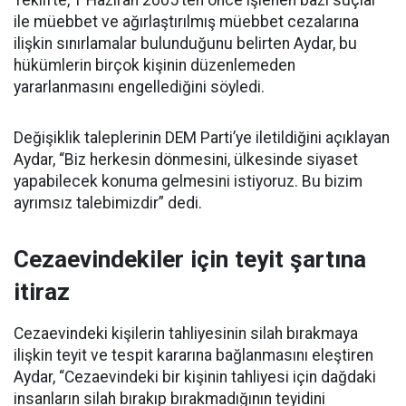
Teklifte, 1 Haziran 2005’ten önce işlenen bazı suçlar
ile müebbet ve ağırlaştırılmış müebbet cezalarına
ilişkin sınırlamalar bulunduğunu belirten Aydar, bu
hükümlerin birçok kişinin düzenlemeden
yararlanmasını engellediğini söyledi.
Değişiklik taleplerinin DEM Parti’ye iletildiğini açıklayan
Aydar, “Biz herkesin dönmesini, ülkesinde siyaset
yapabilecek konuma gelmesini istiyoruz. Bu bizim
ayrımsız talebimizdir” dedi.
Cezaevindekiler için teyit şartına
itiraz
Cezaevindeki kişilerin tahliyesinin silah bırakmaya
ilişkin teyit ve tespit kararına bağlanmasını eleştiren
Aydar, “Cezaevindeki bir kişinin tahliyesi için dağdaki
insanların silah bırakıp bırakmadığının teyidini