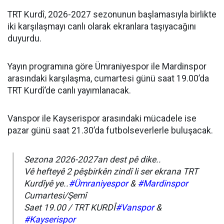
TRT Kurdî, 2026-2027 sezonunun başlamasıyla birlikte
iki karşılaşmayı canlı olarak ekranlara taşıyacağını
duyurdu.
Yayın programına göre Ümraniyespor ile Mardinspor
arasındaki karşılaşma, cumartesi günü saat 19.00’da
TRT Kurdî’de canlı yayımlanacak.
Vanspor ile Kayserispor arasındaki mücadele ise
pazar günü saat 21.30’da futbolseverlerle buluşacak.
Sezona 2026-2027an dest pê dike..
Vê hefteyê 2 pêşbirkên zindî li ser ekrana TRT
Kurdîyê ye..
#Ümraniyespor
&
#Mardinspor
Cumartesi/Şemî
Saet 19.00 / TRT KURDÎ
#Vanspor
&
#Kayserispor