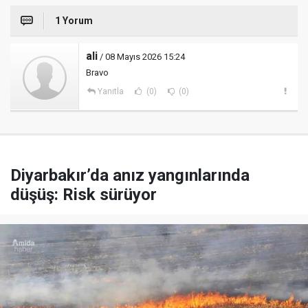
1 Yorum
ali
/ 08 Mayıs 2026 15:24
Bravo
Yanıtla
(0)
(0)
Diyarbakır’da anız yangınlarında
düşüş: Risk sürüyor