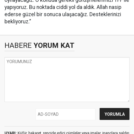
oynayacağız. O konuda gerekli görüşmelerimizi TFF ile
yapıyoruz. Bu noktada ciddi yol da aldık. Allah nasip
ederse güzel bir sonuca ulaşacağız. Desteklerinizi
bekliyoruz.”
HABERE
YORUM KAT
UYARI:
Küfür, hakaret, rencide edici cümleler veya imalar, inançlara saldırı