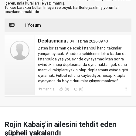
içeren, imla kuralları ile yazılmamış,
Türkçe karakter kullanılmayan ve büyük harflerle yazılmış yorumlar
onaylanmamaktadır.
1 Yorum
Deplasmana
/ 04 Haziran 2026 09:40
Zaten bir zaman gelecek İstanbul harici takımlar
yarışamayacak. Anadolu şehirlerinin bir o kadarı da
İstanbulda yaşıyor, evinde oynayamadıktan sonra
evindeki maçı deplasmanda oynamaktan çok daha
mantıklı rakiplere yakın olup deplasmanı evinde gibi
oynamak. Futbol ruhunu kaybediyor, hesap kitapla
oynayınca da böyle durumlar çıkıyor maalesef.
Yanıtla
(0)
(0)
Rojin Kabaiş'in ailesini tehdit eden
şüpheli yakalandı