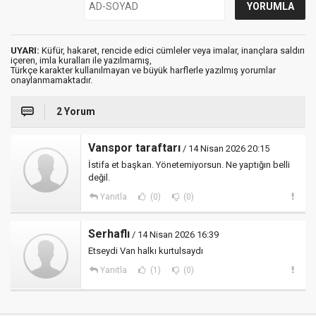
UYARI:
Küfür, hakaret, rencide edici cümleler veya imalar, inançlara saldırı
içeren, imla kuralları ile yazılmamış,
Türkçe karakter kullanılmayan ve büyük harflerle yazılmış yorumlar
onaylanmamaktadır.
2 Yorum
Vanspor taraftarı
/ 14 Nisan 2026 20:15
İstifa et başkan. Yönetemiyorsun. Ne yaptığın belli
değil.
Yanıtla
(0)
(0)
Serhaflı
/ 14 Nisan 2026 16:39
Etseydi Van halkı kurtulsaydı
Yanıtla
(1)
(0)