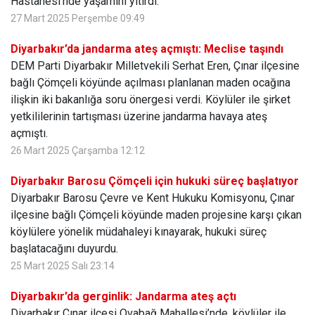
Hastanesi'nde yaşamını yitirdi.
27 Mart 2025 Perşembe 09:49
Diyarbakır’da jandarma ateş açmıştı: Meclise taşındı
DEM Parti Diyarbakır Milletvekili Serhat Eren, Çınar ilçesine
bağlı Çömçeli köyünde açılması planlanan maden ocağına
ilişkin iki bakanlığa soru önergesi verdi. Köylüler ile şirket
yetkililerinin tartışması üzerine jandarma havaya ateş
açmıştı.
26 Mart 2025 Çarşamba 12:12
Diyarbakır Barosu Çömçeli için hukuki süreç başlatıyor
Diyarbakır Barosu Çevre ve Kent Hukuku Komisyonu, Çınar
ilçesine bağlı Çömçeli köyünde maden projesine karşı çıkan
köylülere yönelik müdahaleyi kınayarak, hukuki süreç
başlatacağını duyurdu.
25 Mart 2025 Salı 23:14
Diyarbakır’da gerginlik: Jandarma ateş açtı
Diyarbakır Çınar ilçesi Ovabağ Mahallesi’nde, köylüler ile