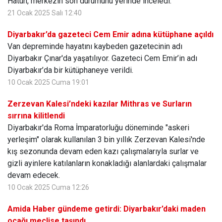
Hatun, merkezin son durumunu yerinde inceledi.
21 Ocak 2025 Salı 12:40
Diyarbakır’da gazeteci Cem Emir adına kütüphane açıldı
Van depreminde hayatını kaybeden gazetecinin adı
Diyarbakır Çınar'da yaşatılıyor. Gazeteci Cem Emir’in adı
Diyarbakır’da bir kütüphaneye verildi.
10 Ocak 2025 Cuma 19:01
Zerzevan Kalesi’ndeki kazılar Mithras ve Surların
sırrına kilitlendi
Diyarbakır'da Roma İmparatorluğu döneminde "askeri
yerleşim" olarak kullanılan 3 bin yıllık Zerzevan Kalesi'nde
kış sezonunda devam eden kazı çalışmalarıyla surlar ve
gizli ayinlere katılanların konakladığı alanlardaki çalışmalar
devam edecek.
10 Ocak 2025 Cuma 12:26
Amida Haber gündeme getirdi: Diyarbakır’daki maden
ocağı meclise taşındı