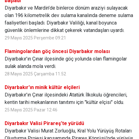
başladı
Diyarbakır ve Mardin’de binlerce dönüm araziyi sulayacak
olan 196 kilometrelik dev sulama kanalında deneme sulama
faaliyetleri başladı. Diyarbakır Valiliği, kanal boyunca
güvenlik önlemlerine dikkat çekerek vatandaşları uyardı.
29 Mayıs 2025 Perşembe 09:21
Flamingolardan göç öncesi Diyarbakır molası
Diyarbakır'ın Çınar ilçesinde göç yolunda olan flamingolar
sulak alanda mola verdi.
28 Mayıs 2025 Çarşamba 11:52
Diyarbakır'ın minik kültür elçileri
Diyarbakır'ın Çınar ilçesindeki Atatürk İlkokulu öğrencileri,
kentin tarihi mekanlarının tanıtımı için "kültür elçisi" oldu.
25 Mayıs 2025 Pazar 12:46
Diyarbakır Valisi Pirareş’te yürüdü
Diyarbakır Valisi Murat Zorluoğlu, Kral Yolu Yürüyüş Rotaları
Oluşturma Projesi kapsamında Pirareş Köprüsü’nde yürüyüş