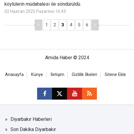
köylülerin müdahalesi ile söndürüldü.
02 Haziran 2025 Pazartesi 16:43
1
2
3
4
5
6
Amida Haber © 2024
Anasayfa
Künye
İletişim
Gizlilik İlkeleri
Sitene Ekle
Diyarbakır Haberleri
Son Dakika Diyarbakır