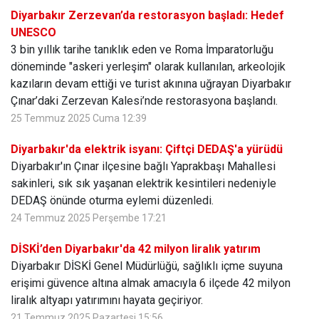
Diyarbakır Zerzevan’da restorasyon başladı: Hedef
UNESCO
3 bin yıllık tarihe tanıklık eden ve Roma İmparatorluğu
döneminde "askeri yerleşim" olarak kullanılan, arkeolojik
kazıların devam ettiği ve turist akınına uğrayan Diyarbakır
Çınar’daki Zerzevan Kalesi’nde restorasyona başlandı.
25 Temmuz 2025 Cuma 12:39
Diyarbakır'da elektrik isyanı: Çiftçi DEDAŞ'a yürüdü
Diyarbakır'ın Çınar ilçesine bağlı Yaprakbaşı Mahallesi
sakinleri, sık sık yaşanan elektrik kesintileri nedeniyle
DEDAŞ önünde oturma eylemi düzenledi.
24 Temmuz 2025 Perşembe 17:21
DİSKİ’den Diyarbakır'da 42 milyon liralık yatırım
Diyarbakır DİSKİ Genel Müdürlüğü, sağlıklı içme suyuna
erişimi güvence altına almak amacıyla 6 ilçede 42 milyon
liralık altyapı yatırımını hayata geçiriyor.
21 Temmuz 2025 Pazartesi 15:56