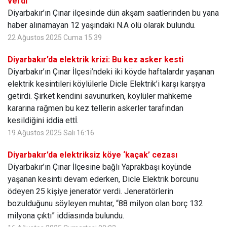
verdi
Diyarbakır’ın Çınar ilçesinde dün akşam saatlerinden bu yana
haber alınamayan 12 yaşındaki N.A ölü olarak bulundu.
22 Ağustos 2025 Cuma 15:39
Diyarbakır’da elektrik krizi: Bu kez asker kesti
Diyarbakır’ın Çınar İlçesi’ndeki iki köyde haftalardır yaşanan
elektrik kesintileri köylülerle Dicle Elektrik’i karşı karşıya
getirdi. Şirket kendini savunurken, köylüler mahkeme
kararına rağmen bu kez tellerin askerler tarafından
kesildiğini iddia ettİ.
19 Ağustos 2025 Salı 16:16
Diyarbakır’da elektriksiz köye ‘kaçak’ cezası
Diyarbakır’ın Çınar İlçesine bağlı Yaprakbaşı köyünde
yaşanan kesinti devam ederken, Dicle Elektrik borcunu
ödeyen 25 kişiye jeneratör verdi. Jeneratörlerin
bozulduğunu söyleyen muhtar, “88 milyon olan borç 132
milyona çıktı” iddiasında bulundu.