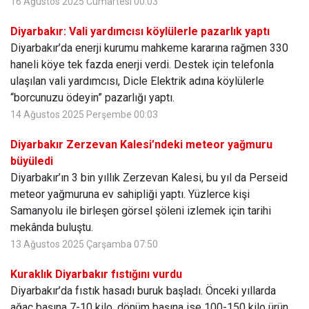
16 Ağustos 2025 Cumartesi 00:03
Diyarbakır: Vali yardımcısı köylülerle pazarlık yaptı
Diyarbakır’da enerji kurumu mahkeme kararına rağmen 330
haneli köye tek fazda enerji verdi. Destek için telefonla
ulaşılan vali yardımcısı, Dicle Elektrik adına köylülerle
“borcunuzu ödeyin” pazarlığı yaptı.
14 Ağustos 2025 Perşembe 00:03
Diyarbakır Zerzevan Kalesi’ndeki meteor yağmuru
büyüledi
Diyarbakır’ın 3 bin yıllık Zerzevan Kalesi, bu yıl da Perseid
meteor yağmuruna ev sahipliği yaptı. Yüzlerce kişi
Samanyolu ile birleşen görsel şöleni izlemek için tarihi
mekânda buluştu.
13 Ağustos 2025 Çarşamba 07:50
Kuraklık Diyarbakır fıstığını vurdu
Diyarbakır’da fıstık hasadı buruk başladı. Önceki yıllarda
ağaç başına 7-10 kilo, dönüm başına ise 100-150 kilo ürün