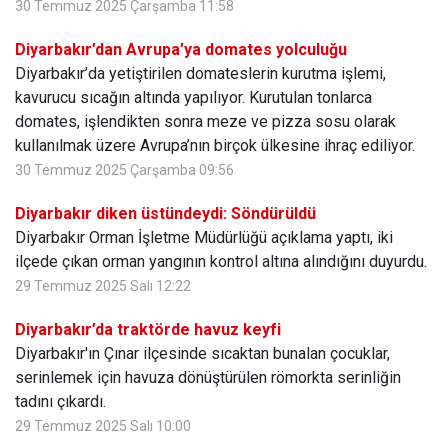
30 Temmuz 2025 Çarşamba 11:58
Diyarbakır’dan Avrupa’ya domates yolculuğu
Diyarbakır’da yetiştirilen domateslerin kurutma işlemi,
kavurucu sıcağın altında yapılıyor. Kurutulan tonlarca
domates, işlendikten sonra meze ve pizza sosu olarak
kullanılmak üzere Avrupa’nın birçok ülkesine ihraç ediliyor.
30 Temmuz 2025 Çarşamba 09:56
Diyarbakır diken üstündeydi: Söndürüldü
Diyarbakır Orman İşletme Müdürlüğü açıklama yaptı, iki
ilçede çıkan orman yangının kontrol altına alındığını duyurdu.
29 Temmuz 2025 Salı 12:22
Diyarbakır’da traktörde havuz keyfi
Diyarbakır'ın Çınar ilçesinde sıcaktan bunalan çocuklar,
serinlemek için havuza dönüştürülen römorkta serinliğin
tadını çıkardı.
29 Temmuz 2025 Salı 10:00