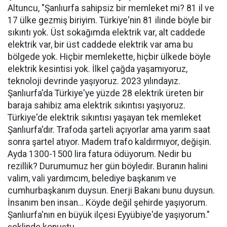
Altuncu, "Şanlıurfa sahipsiz bir memleket mi? 81 il ve
17 ülke gezmiş biriyim. Türkiye'nin 81 ilinde böyle bir
sıkıntı yok. Üst sokağımda elektrik var, alt caddede
elektrik var, bir üst caddede elektrik var ama bu
bölgede yok. Hiçbir memlekette, hiçbir ülkede böyle
elektrik kesintisi yok. İlkel çağda yaşamıyoruz,
teknoloji devrinde yaşıyoruz. 2023 yılındayız.
Şanlıurfa'da Türkiye'ye yüzde 28 elektrik üreten bir
baraja sahibiz ama elektrik sıkıntısı yaşıyoruz.
Türkiye'de elektrik sıkıntısı yaşayan tek memleket
Şanlıurfa'dır. Trafoda şarteli açıyorlar ama yarım saat
sonra şartel atıyor. Madem trafo kaldırmıyor, değişin.
Ayda 1300-1500 lira fatura ödüyorum. Nedir bu
rezillik? Durumumuz her gün böyledir. Buranın halini
valim, vali yardımcım, belediye başkanım ve
cumhurbaşkanım duysun. Enerji Bakanı bunu duysun.
İnsanım ben insan… Köyde değil şehirde yaşıyorum.
Şanlıurfa'nın en büyük ilçesi Eyyübiye'de yaşıyorum."