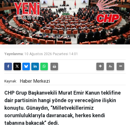
Yayınlanma:
10 Ağustos 2026 Pazartesi 14:01
Haber Merkezi
Kaynak:
CHP Grup Başkanvekili Murat Emir Kanun teklifine
dair partisinin hangi yönde oy vereceğine ilişkin
konuştu. Günaydın, “Milletvekillerimiz
sorumluluklarıyla davranacak, herkes kendi
tabanına bakacak” dedi.