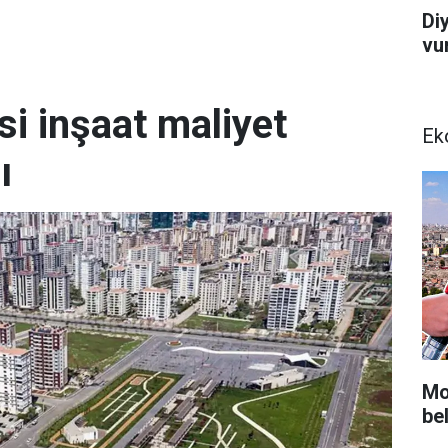
Di
vu
i inşaat maliyet
Ek
ı
Mot
bel