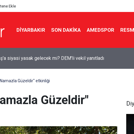
itene Ekle
DIYARBAKIR
SON DAKIKA
AMEDSPOR
RESM
lik tarihi teklife Diyarbakır’dan kimler imza attı?
Namazla Güzeldir" etkinliği
Namazla Güzeldir"
Di