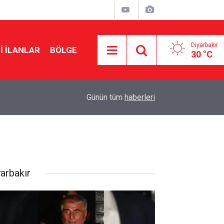
Diyarbakır
I İLANLAR
BÖLGE
30 °C
21:46
Diyarbakır’da geçici satış fuarlarına tepki
Günün tüm
haberleri
yarbakır