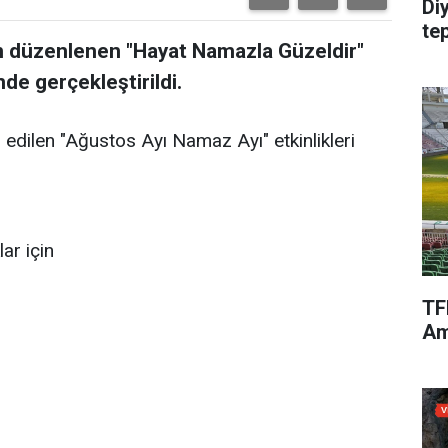
Di
te
an düzenlenen "Hayat Namazla Güzeldir"
inde gerçekleştirildi.
 edilen "Ağustos Ayı Namaz Ayı" etkinlikleri
ar için
TF
Am