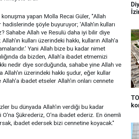
Di
İz
konuşma yapan Molla Recai Güler, "Allah
 hadislerinde şöyle buyuruyor; 'Allah'ın kulları
? Sahabe Allah ve Resulü daha iyi bilir diye
lah'ın kulları üzerindeki hakkı, kulların Allah'a
malarıdır.' Yani Allah bize bu kadar nimet
ılığında da bizden, Allah'a ibadet etmemizi
 hakkı nedir diye sorduğunda, sahabe yine Allah ve
 da Allah'ın üzerindeki hakkı şudur, eğer kullar
Allah'a ibadet etseler Allah'ın onları cennete
TO
ko
ler bu dünyada Allah'ın verdiği bu kadar
i O'na Şükrederiz, O'na ibadet ederiz. En önemli
rsak, ibadet edersek bizi cennetine koyacak."