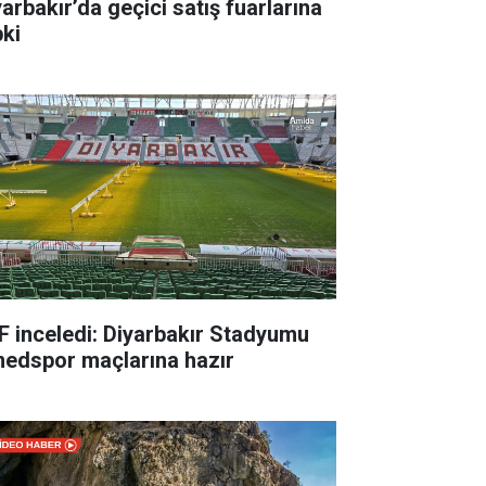
yarbakır’da geçici satış fuarlarına
pki
F inceledi: Diyarbakır Stadyumu
edspor maçlarına hazır