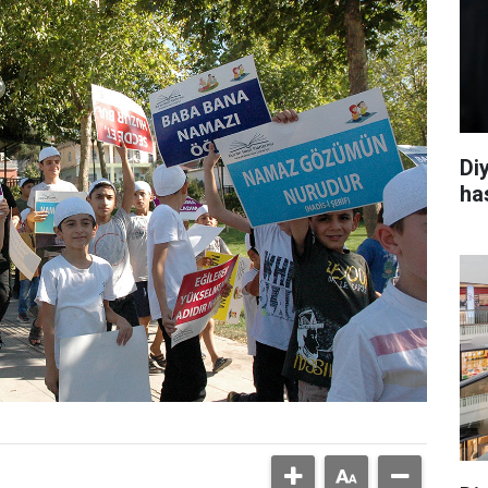
Di
ha