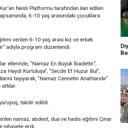
ur'an Nesli Platformu tarafından ilan edilen
 kapsamında, 6-10 yaş arasındaki çocuklara
itimi verilen 6-10 yaş arası kız ve erkek
Di
ir" adıyla program düzenlendi.
Ba
ar ellerinde, "Namaz En Büyük İbadettir",
za Haydi Kurtuluşa", "Secde Et Huzur Bul",
larını taşıyarak, "Namaz Cennetin Anahtarıdır"
attılar.
yürüyüş, takdir edildi.
rilen namaz, abdest, dua ve hadis eğitimi Çınar
e nihayete erdi.