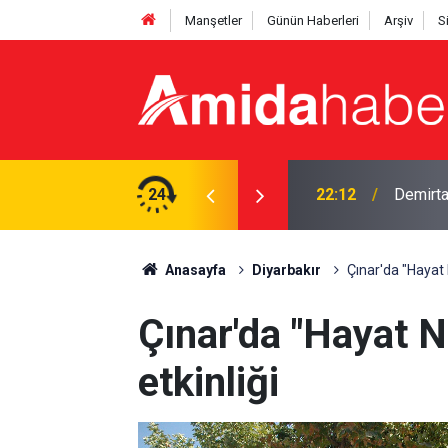
Manşetler
Günün Haberleri
Arşiv
S
mi? DEM'li vekil yanıtladı
24
21:53
12 madde
Anasayfa
Diyarbakır
Çınar'da "Hayat 
Çınar'da "Hayat 
etkinliği