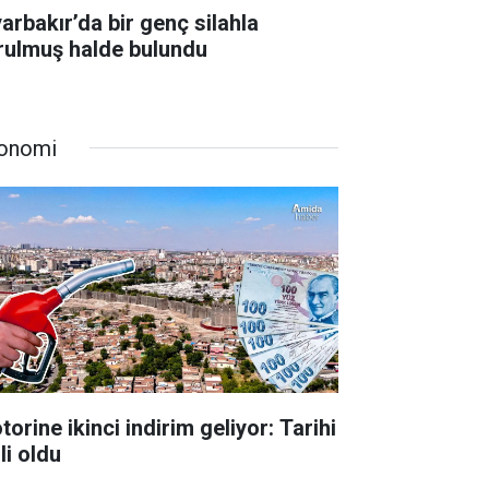
yarbakır’da bir genç silahla
rulmuş halde bulundu
onomi
orine ikinci indirim geliyor: Tarihi
li oldu