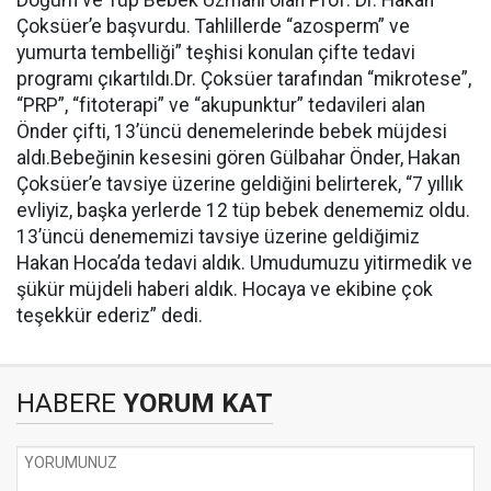
Doğum ve Tüp Bebek Uzmanı olan Prof. Dr. Hakan
Çoksüer’e başvurdu. Tahlillerde “azosperm” ve
yumurta tembelliği” teşhisi konulan çifte tedavi
programı çıkartıldı.Dr. Çoksüer tarafından “mikrotese”,
“PRP”, “fitoterapi” ve “akupunktur” tedavileri alan
Önder çifti, 13’üncü denemelerinde bebek müjdesi
aldı.Bebeğinin kesesini gören Gülbahar Önder, Hakan
Çoksüer’e tavsiye üzerine geldiğini belirterek, “7 yıllık
evliyiz, başka yerlerde 12 tüp bebek denememiz oldu.
13’üncü denememizi tavsiye üzerine geldiğimiz
Hakan Hoca’da tedavi aldık. Umudumuzu yitirmedik ve
şükür müjdeli haberi aldık. Hocaya ve ekibine çok
teşekkür ederiz” dedi.
HABERE
YORUM KAT