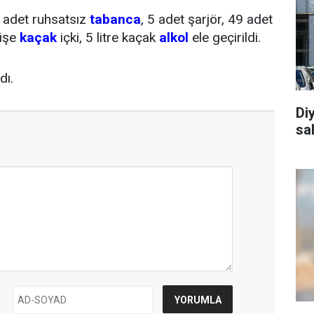
5 adet ruhsatsız
tabanca
, 5 adet şarjör, 49 adet
şişe
kaçak
içki, 5 litre kaçak
alkol
ele geçirildi.
dı.
Diy
sa