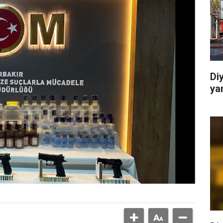
Di
ya