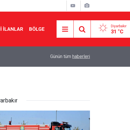
Diyarbakır
I İLANLAR
BÖLGE
31 °C
01:34
Sanatçı Cansever hayatını kaybetti
Günün tüm
haberleri
yarbakır