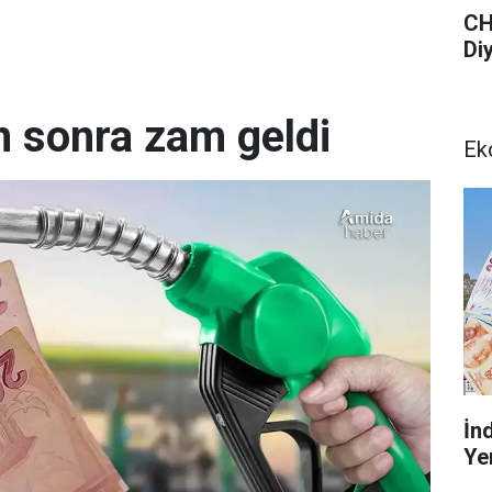
CH
Di
n sonra zam geldi
Ek
İn
Ye