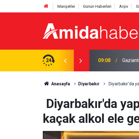
Manşetler
Günün Haberleri
Arşiv
S
deprem
24
02:20
Diyarbak
Anasayfa
Diyarbakır
Diyarbakır'da ya
Diyarbakır'da ya
kaçak alkol ele ge