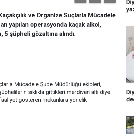
Di
yaz
Kaçakçılık ve Organize Suçlarla Mücadele
an yapılan operasyonda kaçak alkol,
 5 şüpheli gözaltına alındı.
çlarla Mücadele Şube Müdürlüğü ekipleri,
phelilerin sıklıkla gittikleri merdiven altı diye
Diy
değ
 faaliyet gösteren mekanlara yönelik