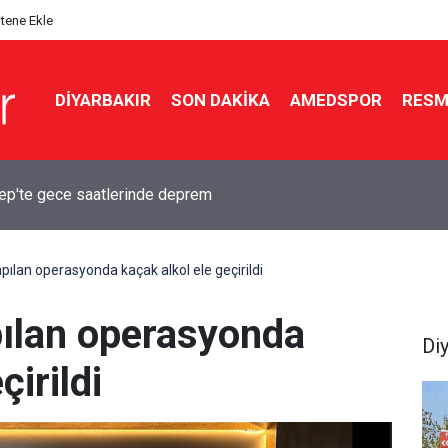
itene Ekle
DIYARBAKIR
SON DAKIKA
AMEDSPOR
RESM
ır’da kırmızı ışıkta hayatı değişti: 8 yıldır adalet bekliyor
pılan operasyonda kaçak alkol ele geçirildi
pılan operasyonda
Di
çirildi