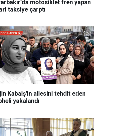
yarbakır’da motosiklet fren yapan
ari taksiye çarptı
in Kabaiş'in ailesini tehdit eden
pheli yakalandı