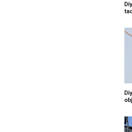
Di
tac
Di
ob