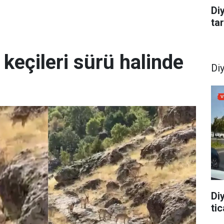
Di
tar
 keçileri sürü halinde
Di
Di
tic