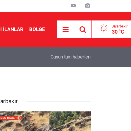
Diyarbakır
I İLANLAR
BÖLGE
30 °C
23:25
Pezeşkiyan’dan ABD ile mutabakat mesajı: Nede
Günün tüm
haberleri
yarbakır