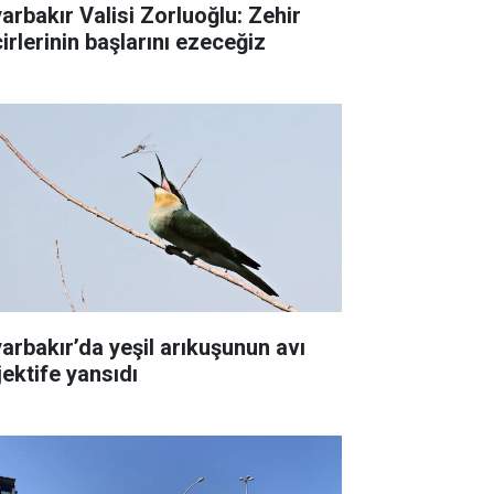
yarbakır Valisi Zorluoğlu: Zehir
irlerinin başlarını ezeceğiz
yarbakır’da yeşil arıkuşunun avı
jektife yansıdı