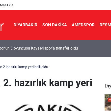
itene Ekle
DIYARBAKIR
SON DAKIKA
AMEDSPOR
RESM
Moreno Amedspor’a veda etti: ‘Başım dik ayrılıyorum’
 2. hazırlık kamp yeri belli oldu
 2. hazırlık kamp yeri
Di