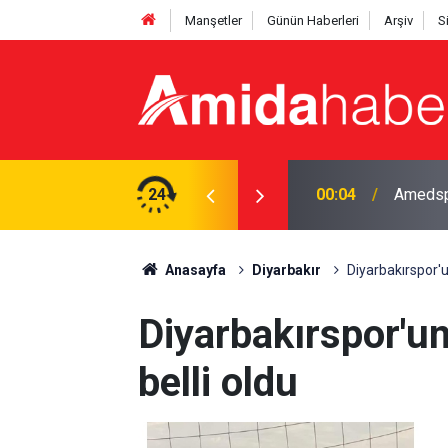
Manşetler
Günün Haberleri
Arşiv
S
spor’a transfer oldu
24
23:48
Daniel 
Anasayfa
Diyarbakır
Diyarbakırspor'un
Diyarbakırspor'un
belli oldu