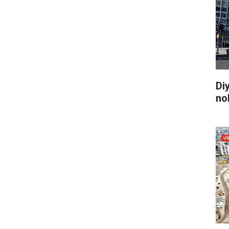
Di
no