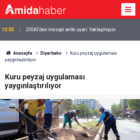
12:05
DİSKİ’den mesajlı anlık uyarı: Yaklaşmayın
11:38
MGK öncesi Erdoğan ve Bahçeli görüşüyor
Anasayfa
Diyarbakır
Kuru peyzaj uygulaması
yaygınlaştırılıyor
Kuru peyzaj uygulaması
yaygınlaştırılıyor