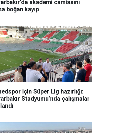
yarbakır’da akademi camiasını
sa boğan kayıp
edspor için Süper Lig hazırlığı:
yarbakır Stadyumu’nda çalışmalar
zlandı