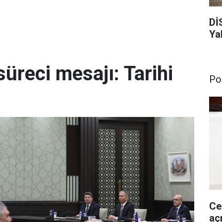
Dİ
Ya
reci mesajı: Tarihi
Pol
Ce
aç