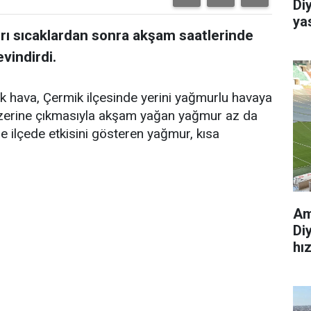
Di
ya
ırı sıcaklardan sonra akşam saatlerinde
vindirdi.
cak hava, Çermik ilçesinde yerini yağmurlu havaya
 üzerine çıkmasıyla akşam yağan yağmur az da
de ilçede etkisini gösteren yağmur, kısa
Am
Di
hı