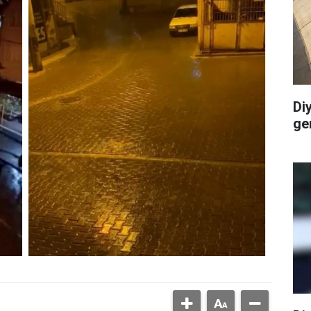
Di
ge