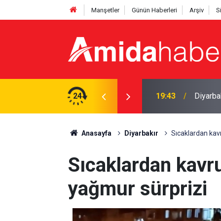
Manşetler
Günün Haberleri
Arşiv
S
Amedspo
ı yasa boğan kayıp
24
18:28
hızland
Anasayfa
Diyarbakır
Sıcaklardan kav
Sıcaklardan kavru
yağmur sürprizi