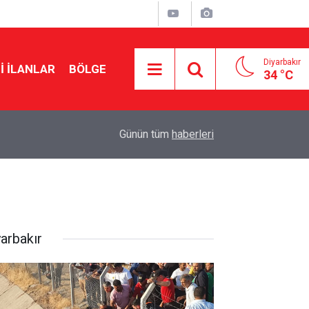
Diyarbakır
I İLANLAR
BÖLGE
34 °C
17:53
Çerçeve yasada kritik rol oynayacak: MGK topla
Günün tüm
haberleri
yarbakır