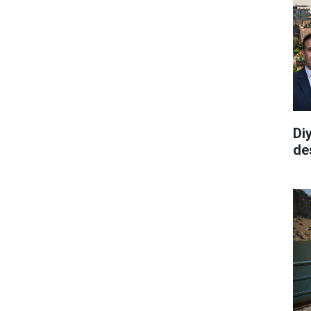
Di
de