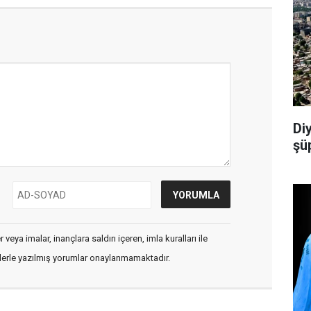
Di
şü
veya imalar, inançlara saldırı içeren, imla kuralları ile
flerle yazılmış yorumlar onaylanmamaktadır.