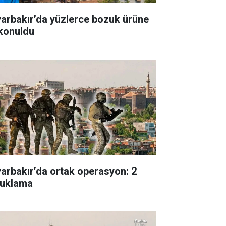
yarbakır’da yüzlerce bozuk ürüne
 konuldu
yarbakır’da ortak operasyon: 2
tuklama