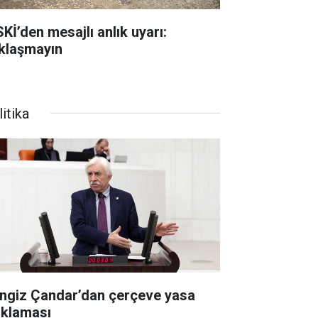
SKİ’den mesajlı anlık uyarı:
klaşmayın
itika
ngiz Çandar’dan çerçeve yasa
ıklaması