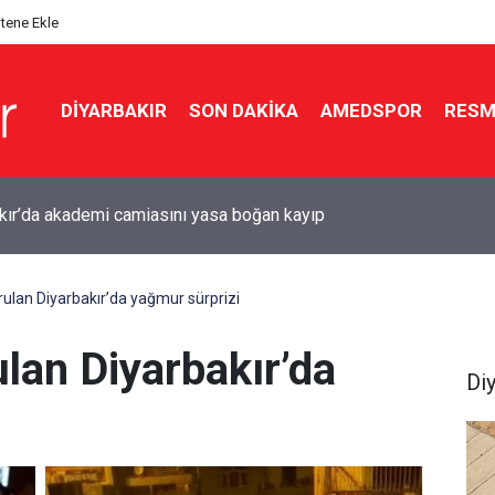
itene Ekle
DIYARBAKIR
SON DAKIKA
AMEDSPOR
RESM
r için Süper Lig hazırlığı: Diyarbakır Stadyumu’nda çalışmalar
ı
rulan Diyarbakır’da yağmur sürprizi
lan Diyarbakır’da
Di