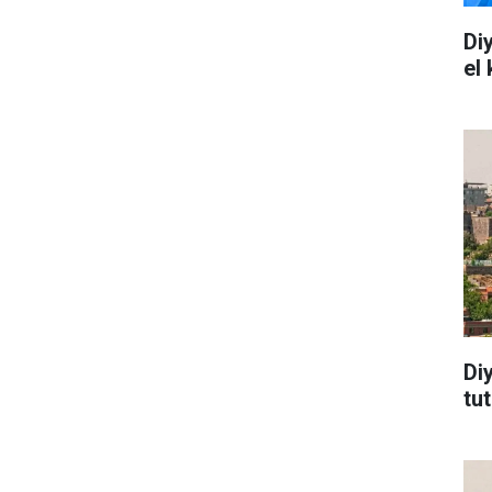
Di
el
Di
tu