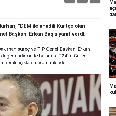
Mu
aç
ba
rhan, “DEM ile anadili Kürtçe olan
el Başkanı Erkan Baş’a yanıt verdi.
akırhan süreç ve TİP Genel Başkanı Erkan
ir değerlendirmede bulundu. T24’te Ceren
an önemli açıklamalarda bulundu.
Mec
kul