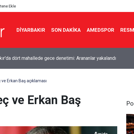
itene Ekle
DIYARBAKIR
SON DAKIKA
AMEDSPOR
RESM
dan Diyarbakır için sıcak hava uyarısı: Kalp krizine dikkat
 ve Erkan Baş açıklaması
eç ve Erkan Baş
Pol