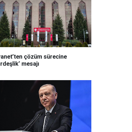
yanet’ten çözüm sürecine
ardeşlik’ mesajı