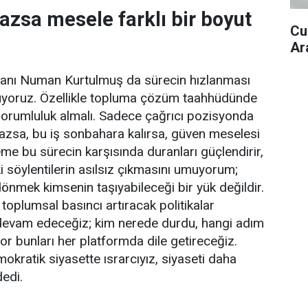
zsa mesele farklı bir boyut
Cu
Ar
anı Numan Kurtulmuş da sürecin hızlanması
luyoruz. Özellikle topluma çözüm taahhüdünde
orumluluk almalı. Sadece çağrıcı pozisyonda
zsa, bu iş sonbahara kalırsa, güven meselesi
leme bu sürecin karşısında duranları güçlendirir,
i söylentilerin asılsız çıkmasını umuyorum;
nmek kimsenin taşıyabileceği bir yük değildir.
toplumsal basıncı artıracak politikalar
devam edeceğiz; kim nerede durdu, hangi adım
or bunları her platformda dile getireceğiz.
mokratik siyasette ısrarcıyız, siyaseti daha
dedi.