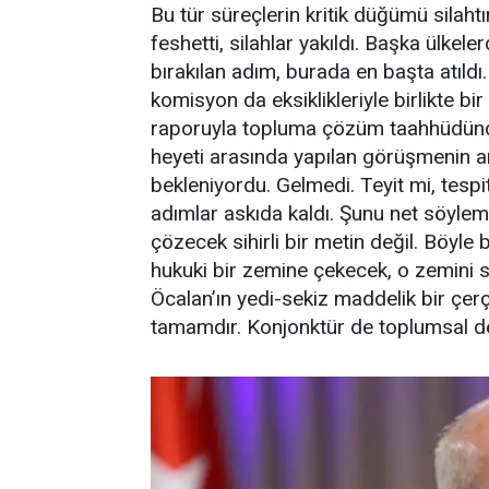
Bu tür süreçlerin kritik düğümü silaht
feshetti, silahlar yakıldı. Başka ülke
bırakılan adım, burada en başta atıldı.
komisyon da eksiklikleriyle birlikte bi
raporuyla topluma çözüm taahhüdünde 
heyeti arasında yapılan görüşmenin 
bekleniyordu. Gelmedi. Teyit mi, tespi
adımlar askıda kaldı. Şunu net söyle
çözecek sihirli bir metin değil. Böyle 
hukuki bir zemine çekecek, o zemini 
Öcalan’ın yedi-sekiz maddelik bir çerçe
tamamdır. Konjonktür de toplumsal de