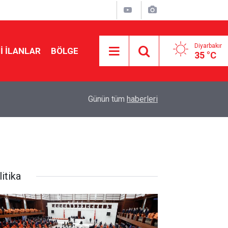
Diyarbakır
I İLANLAR
BÖLGE
35 °C
11:28
Erdoğan’ın eski danışmanından Demirtaş formül
Günün tüm
haberleri
itika