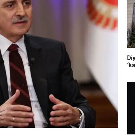
Di
‘k