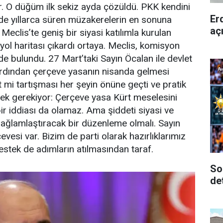
ır. O düğüm ilk sekiz ayda çözüldü. PKK kendini
Er
lerde yıllarca süren müzakerelerin en sonuna
aç
 Meclis’te geniş bir siyasi katılımla kurulan
r yol haritası çıkardı ortaya. Meclis, komisyon
bulundu. 27 Mart’taki Sayın Öcalan ile devlet
ardından çerçeve yasanın nisanda gelmesi
t mi tartışması her şeyin önüne geçti ve pratik
mek gerekiyor: Çerçeve yasa Kürt meselesini
bir iddiası da olamaz. Ama şiddeti siyasi ve
sağlamlaştıracak bir düzenleme olmalı. Sayın
vesi var. Bizim de parti olarak hazırlıklarımız
stek de adımların atılmasından taraf.
So
de