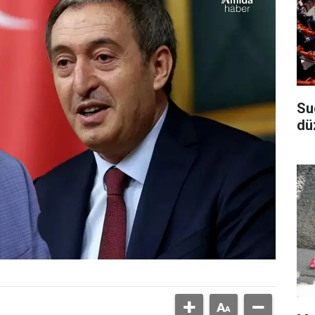
Su
dü