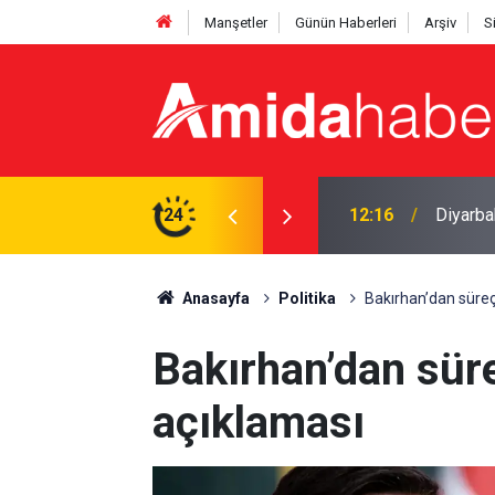
Manşetler
Günün Haberleri
Arşiv
S
ce denetimi: Arananlar yakalandı
24
11:53
Uzmanın
Anasayfa
Politika
Bakırhan’dan süreç
Bakırhan’dan sür
açıklaması