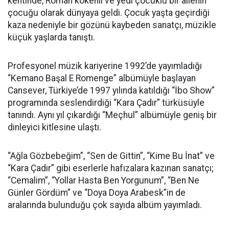
kentinde, Roman kökenli ve yedi çocuklu bir ailenin
çocuğu olarak dünyaya geldi. Çocuk yaşta geçirdiği
kaza nedeniyle bir gözünü kaybeden sanatçı, müzikle
küçük yaşlarda tanıştı.
Profesyonel müzik kariyerine 1992’de yayımladığı
“Kemano Başal E Romenge” albümüyle başlayan
Cansever, Türkiye’de 1997 yılında katıldığı “İbo Show”
programında seslendirdiği “Kara Çadır” türküsüyle
tanındı. Aynı yıl çıkardığı “Meçhul” albümüyle geniş bir
dinleyici kitlesine ulaştı.
“Ağla Gözbebeğim”, “Sen de Gittin”, “Kime Bu İnat” ve
“Kara Çadır” gibi eserlerle hafızalara kazınan sanatçı;
“Cemalim”, “Yollar Hasta Ben Yorgunum”, “Ben Ne
Günler Gördüm” ve “Doya Doya Arabesk”in de
aralarında bulunduğu çok sayıda albüm yayımladı.