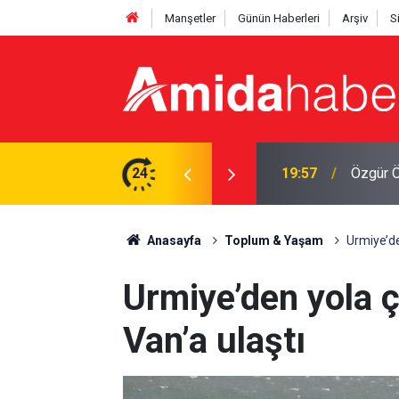
Manşetler
Günün Haberleri
Arşiv
S
fine imza atmayacağız
24
19:43
Diyarba
Anasayfa
Toplum & Yaşam
Urmiye’de
Urmiye’den yola ç
Van’a ulaştı