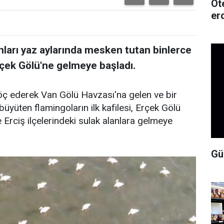
Ot
erd
nları yaz aylarında mesken tutan binlerce
rçek Gölü'ne gelmeye başladı.
ç ederek Van Gölü Havzası'na gelen ve bir
üyüten flamingoların ilk kafilesi, Erçek Gölü
Erciş ilçelerindeki sulak alanlara gelmeye
Gü