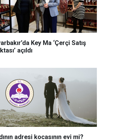
yarbakır’da Key Ma ‘Çerçi Satış
tası’ açıldı
dının adresi kocasının evi mi?