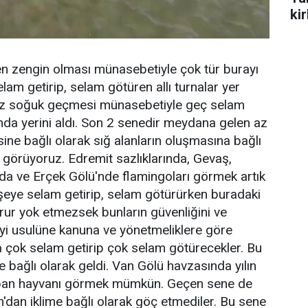
ki
n zengin olması münasebetiyle çok tür burayı
lam getirip, selam götüren allı turnalar yer
raz soğuk geçmesi münasebetiyle geç selam
nda yerini aldı. Son 2 senedir meydana gelen az
ine bağlı olarak sığ alanların oluşmasına bağlı
da görüyoruz. Edremit sazlıklarında, Gevaş,
nda ve Erçek Gölü'nde flamingoları görmek artık
 şeye selam getirip, selam götürürken buradaki
orur yok etmezsek bunların güvenliğini ve
yi usulüne kanuna ve yönetmeliklere göre
a çok selam getirip çok selam götürecekler. Bu
bağlı olarak geldi. Van Gölü havzasında yılın
aban hayvanı görmek mümkün. Geçen sene de
an'dan iklime bağlı olarak göç etmediler. Bu sene