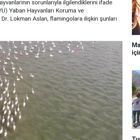
anlarının sorunlarıyla ilgilendiklerini ifade
YYÜ) Yaban Hayvanları Koruma ve
r. Lokman Aslan, flamingolara ilişkin şunları
Ma
içi
Tu