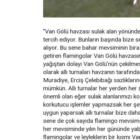
"Van Gölü havzası sulak alan yönünde
tercih ediyor. Bunların başında bize se
alıyor. Bu sene bahar mevsiminin bi
getiren flamingolar Van Gölü havzası
yağıştan dolayı Van Gölü'nün çekilmes
olarak allı turnaları havzanın tarafın
Muradiye, Erciş Çelebibağı sazlıkları
mümkün. Allı turnalar her yerden her
önemli olan eğer sulak alanlarımızı k
korkutucu işlemler yapmazsak her şe
uygun yaparsak allı turnalar bize dah
sene de çok sayıda flamingo mevsime 
her mevsiminde yılın her gününde y
flamingolar ve leyleklerin bir kısmı V