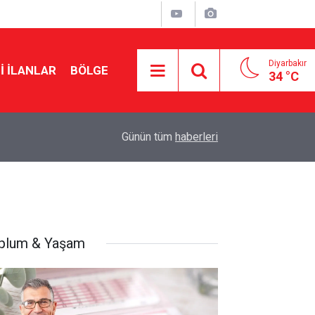
Diyarbakır
I İLANLAR
BÖLGE
34 °C
Amedspor için Süper Lig hazırlığı: Diyarbakır S
18:28
Günün tüm
haberleri
hızlandı
plum & Yaşam