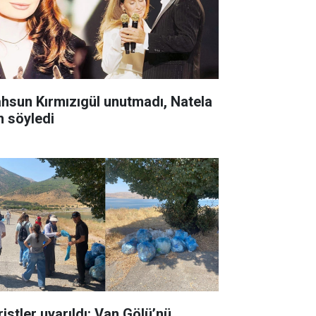
hsun Kırmızıgül unutmadı, Natela
n söyledi
ristler uyarıldı: Van Gölü’nü