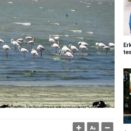
Er
te