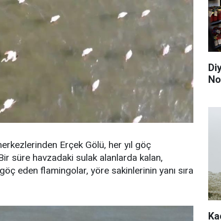
Di
Nok
rkezlerinden Erçek Gölü, her yıl göç
 Bir süre havzadaki sulak alanlarda kalan,
öç eden flamingolar, yöre sakinlerinin yanı sıra
Ka