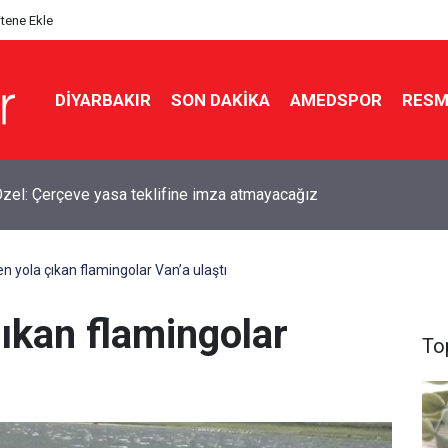
itene Ekle
DIYARBAKIR
SON DAKIKA
AMEDSPOR
RESM
kır’da akademi camiasını yasa boğan kayıp
n yola çıkan flamingolar Van’a ulaştı
ıkan flamingolar
To