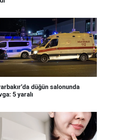
di
yarbakır’da düğün salonunda
vga: 5 yaralı