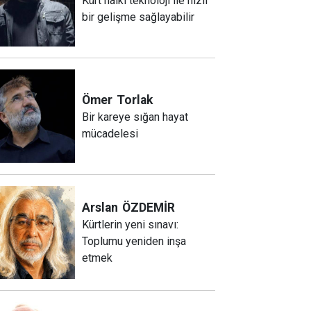
Kürt halkı teknoloji ile hızlı
bir gelişme sağlayabilir
Ömer
Torlak
Bir kareye sığan hayat
mücadelesi
Arslan
ÖZDEMİR
Kürtlerin yeni sınavı:
Toplumu yeniden inşa
etmek