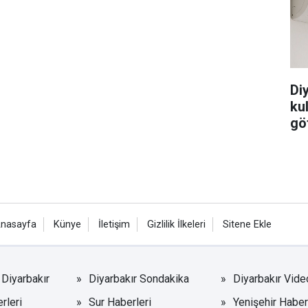
Di
ku
göt
nasayfa
Künye
İletişim
Gizlilik İlkeleri
Sitene Ekle
Diyarbakır
Diyarbakır Sondakika
Diyarbakır Vide
rleri
Sur Haberleri
Yenişehir Haber