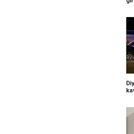
gir
Di
ka