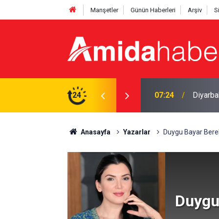
Manşetler
Günün Haberleri
Arşiv
S
çe girdi
24
07:24
Diyarba
Anasayfa
Yazarlar
Duygu Bayar Bere
Duygu