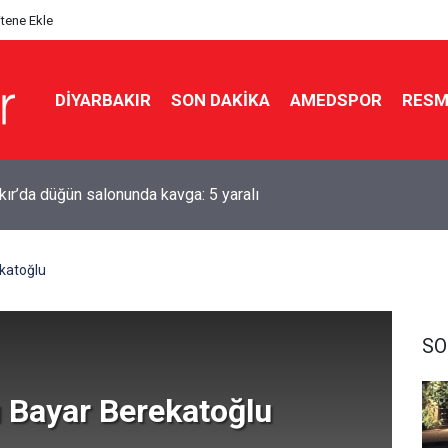
itene Ekle
DIYARBAKIR
SON DAKIKA
AMEDSPOR
RESM
kır’da düğün salonunda kavga: 5 yaralı
katoğlu
SO
 Bayar Berekatoğlu