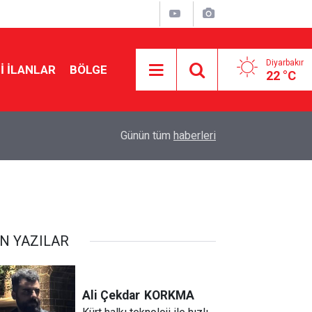
Diyarbakır
I İLANLAR
BÖLGE
22 °C
00:30
Diyarbakır’da klima alarmı: Yanlış kullanım yüz fe
Günün tüm
haberleri
N YAZILAR
Ali Çekdar
KORKMA