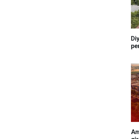
Di
pe
Am