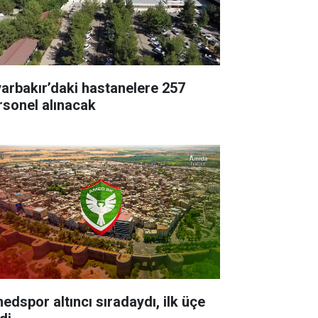
yarbakır’daki hastanelere 257
rsonel alınacak
edspor altıncı sıradaydı, ilk üçe