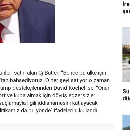
İr
şar
nleri satın alan Cj Butler, “Bence bu ülke için
mp’tan bahsediyoruz, O her şeyi satıyor o zaman
Trump destekçilerinden David Kochel ise, “Onun
Su
ört ve kupa almak için dövüş egzersizleri
dü
çlamayla ilgili iddianamesini kutlayacak
tikamız da bu yönde" ifadelerini kullandı.