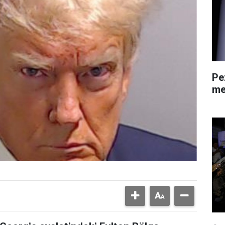
Pe
me