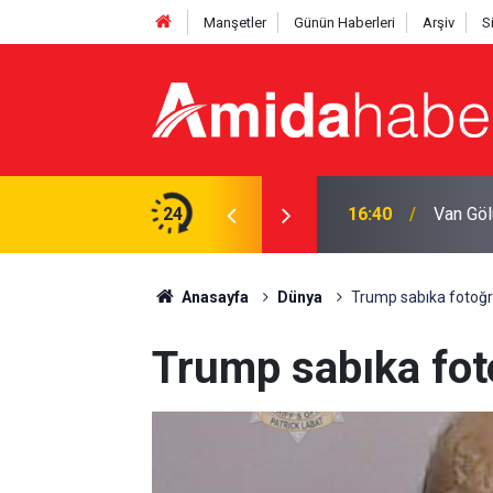
Manşetler
Günün Haberleri
Arşiv
S
ilası: Uzmanından uyarı
24
16:40
Van Göl
Anasayfa
Dünya
Trump sabıka fotoğra
Trump sabıka foto