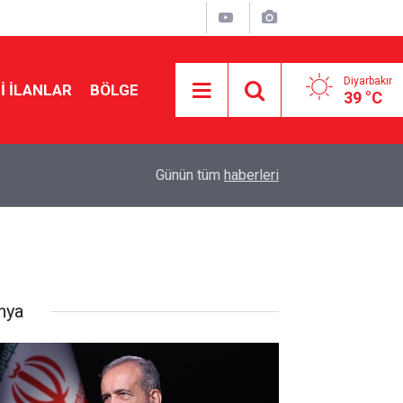
Diyarbakır
I İLANLAR
BÖLGE
39 °C
16:02
47 derecelik sıcakta asfalt mesaisi
Günün tüm
haberleri
nya