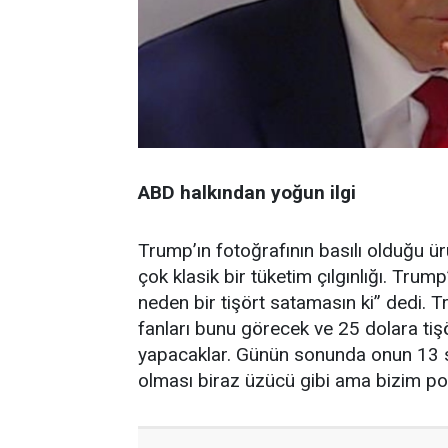
ABD halkından
yoğu
n ilgi
Trump’ın fotoğrafının basılı olduğu ürü
çok klasik bir tüketim çılgınlığı. Tru
neden bir tişört satamasın ki” dedi. 
fanları bunu görecek ve 25 dolara tiş
yapacaklar. Günün sonunda onun 13 su
olması biraz üzücü gibi ama bizim poli