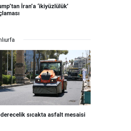
mp’tan İran’a ‘ikiyüzlülük’
çlaması
lıurfa
 derecelik sıcakta asfalt mesaisi