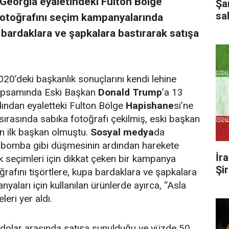
Georgia eyaletindeki Fulton Bölge
Şa
sal
fotoğrafını seçim kampanyalarında
 bardaklara ve şapkalara bastırarak satışa
2020’deki başkanlık sonuçlarını kendi lehine
kapsamında Eski Başkan
Donald Trump
’a 13
dından eyaletteki Fulton Bölge
Hapishane
si’ne
 sırasında sabıka fotoğrafı çekilmiş, eski başkan
n ilk başkan olmuştu.
Sosyal medya
da
e bomba gibi düşmesinin ardından harekete
İr
k seçimleri için dikkat çeken bir kampanya
Şi
oğrafını tişörtlere, kupa bardaklara ve şapkalara
aları için kullanılan ürünlerde ayırca, “Asla
eri yer aldı.
4 dolar arasında satışa sunulduğu ve yüzde 50