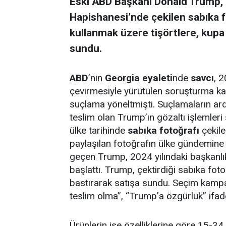
Eski ABD Başkanı Donald Trump, 
Hapishanesi’nde çekilen sabıka 
kullanmak üzere tişörtlere, kupa
sundu.
ABD
’nin
Georgia eyaleti
nde
savcı
, 
çevirmesiyle yürütülen soruşturma 
suçlama yöneltmişti. Suçlamaların ar
teslim olan Trump’ın gözaltı işlemleri
ülke tarihinde
sabıka fotoğrafı
çekile
paylaşılan fotoğrafın ülke gündemin
geçen Trump, 2024 yılındaki başkanlı
başlattı. Trump, çektirdiği sabıka fot
bastırarak satışa sundu. Seçim kampany
teslim olma”, “Trump’a özgürlük” ifadel
Ürünlerin ise özelliklerine göre 15-3