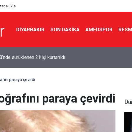
itene Ekle
DIYARBAKIR
SON DAKIKA
AMEDSPOR
RESM
ü’nde sürüklenen 2 kişi kurtarıldı
fını paraya çevirdi
ğrafını paraya çevirdi
Dü