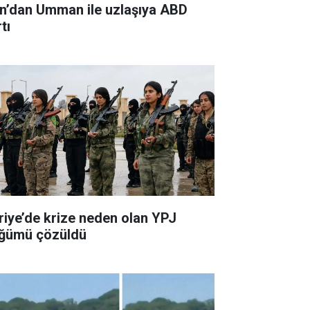
an’dan Umman ile uzlaşıya ABD
tı
riye’de krize neden olan YPJ
ğümü çözüldü