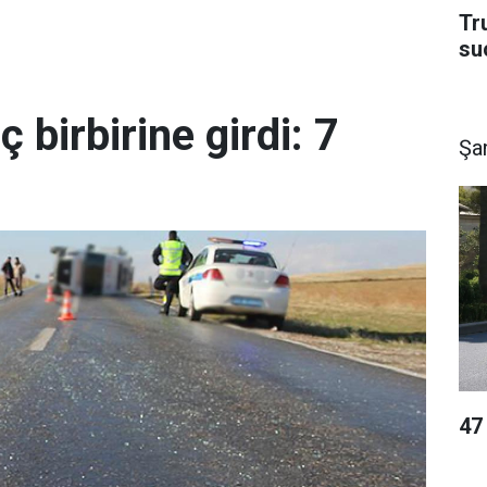
Tru
su
ç birbirine girdi: 7
Şan
47