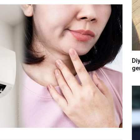
Di
ge