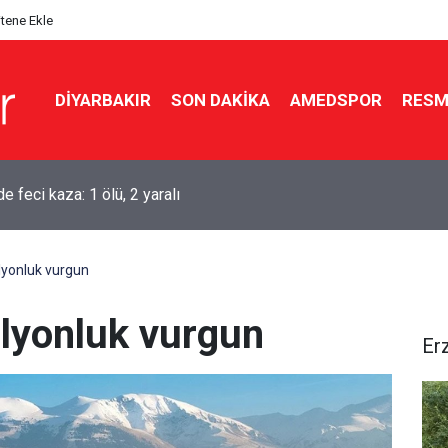
itene Ekle
DIYARBAKIR
SON DAKIKA
AMEDSPOR
RESM
aşkanı Erdoğan Suudi Arabistan’a gidiyor
lyonluk vurgun
lyonluk vurgun
Er