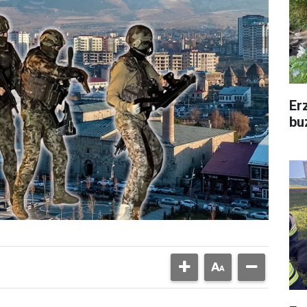
Er
bu