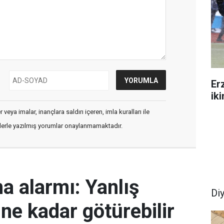
Er
ik
veya imalar, inançlara saldırı içeren, imla kuralları ile
flerle yazılmış yorumlar onaylanmamaktadır.
ma alarmı: Yanlış
Di
ine kadar götürebilir