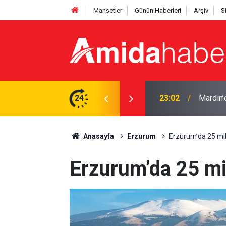
Manşetler
Günün Haberleri
Arşiv
S
lı
24
22:50
Cumhurb
Anasayfa
Erzurum
Erzurum’da 25 mi
Erzurum’da 25 mi