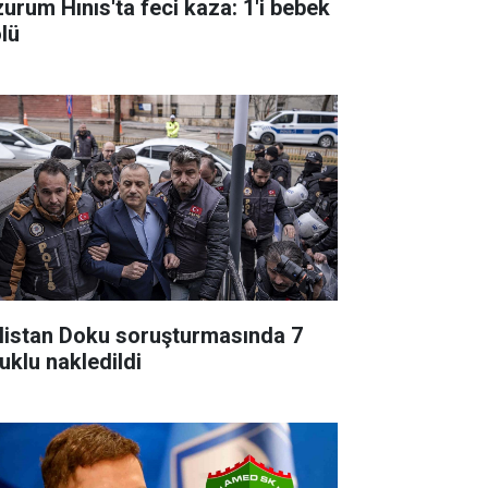
zurum Hınıs'ta feci kaza: 1'i bebek
ölü
listan Doku soruşturmasında 7
uklu nakledildi