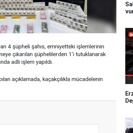
Sa
vu
 4 şüpheli şahıs, emniyetteki işlemlerinin
eye çıkarılan şüphelilerden 1’i tutuklanarak
nda adli işlem yapıldı.
lan açıklamada, kaçakçılıkla mücadelenin
Er
De