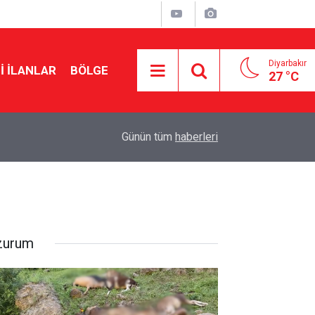
Diyarbakır
I İLANLAR
BÖLGE
27 °C
21:47
MGK’den çözüm süreci mesajı: Tarihi bir merhal
Günün tüm
haberleri
zurum