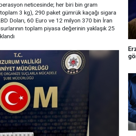
perasyon neticesinde; her biri bin gram
n (toplam 3 kg), 290 paket gümrük kaçağı sigara
 ABD Doları, 60 Euro ve 12 milyon 370 bin İran
 unsurlarının toplam piyasa değerinin yaklaşık 25
uklandı
Er
gö