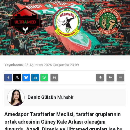
Yayınlanma:
05 Ağustos 2026 Çarşamba 23:09
Deniz Gülsün
Muhabir
Amedspor Taraftarlar Meclisi, taraftar gruplarının
ortak adresinin Güney Kale Arkası olacağını
duyurdu. Azadi, Direniş ve Ultramed grupları ise bu