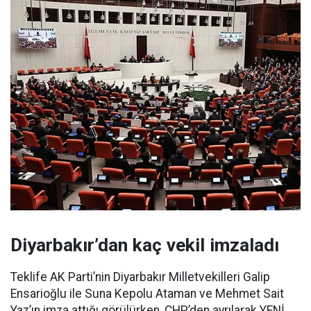
Diyarbakır’dan kaç vekil imzaladı
Teklife AK Parti’nin Diyarbakır Milletvekilleri Galip
Ensarioğlu ile Suna Kepolu Ataman ve Mehmet Sait
Yaz’ın imza attığı görülürken, CHP’den ayrılarak YENİ