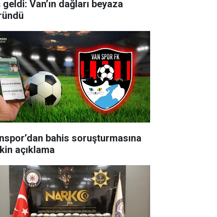
ş geldi: Van’ın dağları beyaza
ründü
nspor’dan bahis soruşturmasına
işkin açıklama