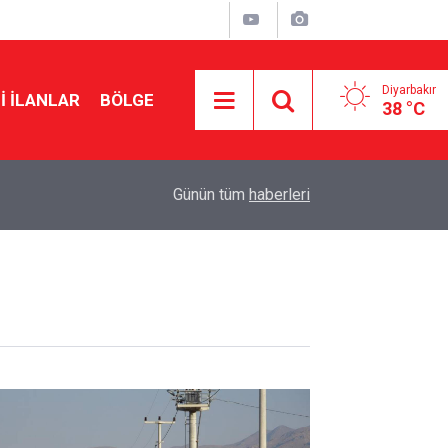
Diyarbakır
I İLANLAR
BÖLGE
38 °C
12:19
Diyarbakır-Siverek yolunda kaza: 4 yaralı
Günün tüm
haberleri