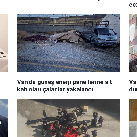
ce
Van’da güneş enerji panellerine ait
Va
kabloları çalanlar yakalandı
du