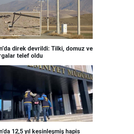
n’da direk devrildi: Tilki, domuz ve
rgalar telef oldu
n'da 12,5 yıl kesinleşmiş hapis