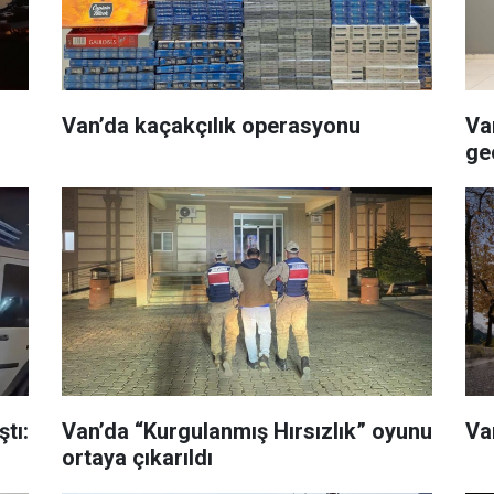
Van’da kaçakçılık operasyonu
Va
geç
tı:
Van’da “Kurgulanmış Hırsızlık” oyunu
Van
ortaya çıkarıldı