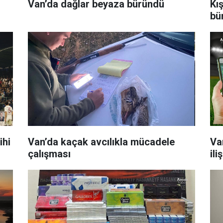
Van’da dağlar beyaza büründü
Kı
bü
ihi
Van’da kaçak avcılıkla mücadele
Va
çalışması
il