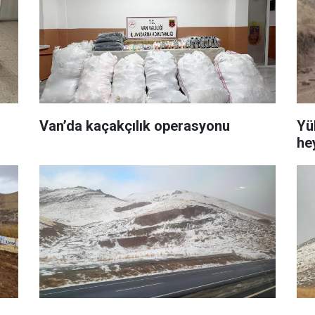
Van’da kaçakçılık operasyonu
Yü
he