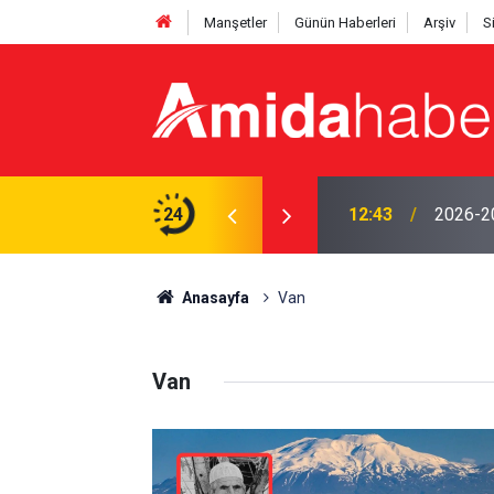
Manşetler
Günün Haberleri
Arşiv
S
esi kardeşlik vurgusu
24
12:43
2026-202
Anasayfa
Van
Van