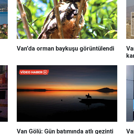
Van’da orman baykuşu görüntülendi
Va
ka
Van Gölü: Gün batımında atlı gezinti
Va