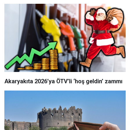
Akaryakıta 2026’ya ÖTV’li ‘hoş geldin’ zammı