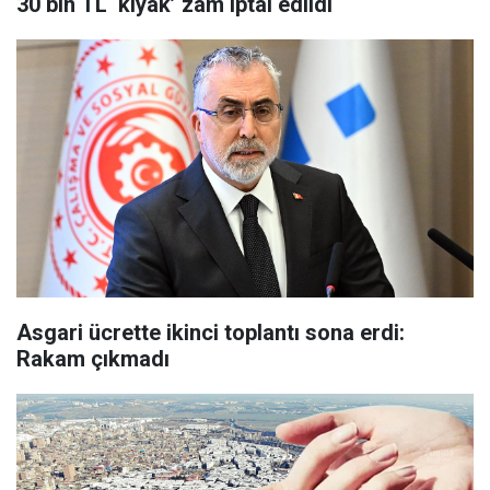
30 bin TL ‘kıyak’ zam iptal edildi
Asgari ücrette ikinci toplantı sona erdi:
Rakam çıkmadı