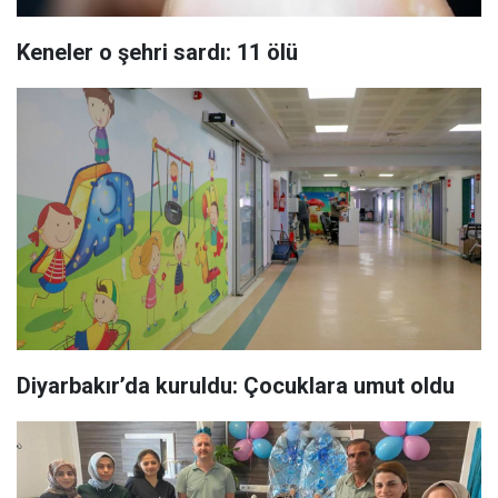
Keneler o şehri sardı: 11 ölü
Diyarbakır’da kuruldu: Çocuklara umut oldu