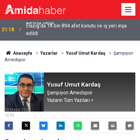
Elazığ’da 14 bin 894 afet konutu ve iş yeri inşa
21:18
edildi
Anasayfa
Yazarlar
Yusuf Umut Kardaş
Şampiyon
Amedspor
Yusuf Umut Kardaş
Şampiyon Amedspor
Yazarın Tüm Yazıları >
18 Mayıs 2026
10:32