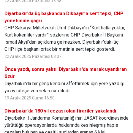
22 Aralık 2025 Pazartesi 13:48
Diyarbakır’da üç başkandan Dikbayır’a sert tepki, CHP
yönetimine çağrı
CHP Sakarya Milletvekili Ümit Dikbayır’ın “Kürt halkı yoktur,
Kürt kökenliler vardır” sözlerine CHP Diyarbakır İl Başkanı
İsmail Akyıl’dan açıklama gelmezken, Diyarbakır’daki üç
CHP ilçe başkanı ortak bir metinle sert tepki gösterdi.
22 Aralık 2025 Pazartesi 08:07
Önce yazdı, sonra yaktı: Diyarbakır'da merak uyandıran
özür
Diyarbakır’da bir genç kendini affettirmek için yere yazdığı
yazıyı ateşe vererek özür diledi.
19 Aralık 2025 Cuma 16:50
Diyarbakır’da 180 yıl cezası olan firariler yakalandı
Diyarbakır İl Jandarma Komutanlığı’nın JASAT koordinesinde
yürüttüğü operasyonlarda, haklarında kesinleşmiş hapis
cezaları bulunan ve çeşitli suçlardan aranan 6 kişi