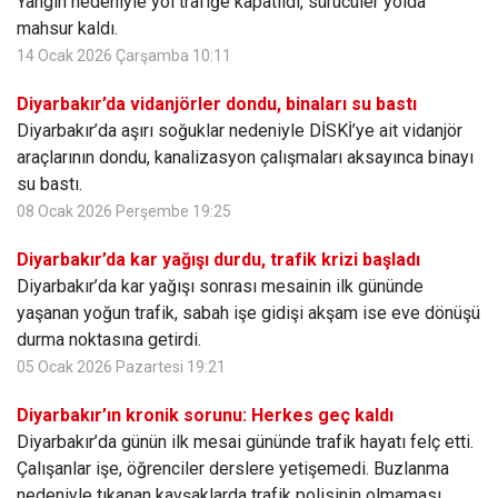
Yangın nedeniyle yol trafiğe kapatıldı, sürücüler yolda
mahsur kaldı.
14 Ocak 2026 Çarşamba 10:11
Diyarbakır’da vidanjörler dondu, binaları su bastı
Diyarbakır’da aşırı soğuklar nedeniyle DİSKİ’ye ait vidanjör
araçlarının dondu, kanalizasyon çalışmaları aksayınca binayı
su bastı.
08 Ocak 2026 Perşembe 19:25
Diyarbakır’da kar yağışı durdu, trafik krizi başladı
Diyarbakır’da kar yağışı sonrası mesainin ilk gününde
yaşanan yoğun trafik, sabah işe gidişi akşam ise eve dönüşü
durma noktasına getirdi.
05 Ocak 2026 Pazartesi 19:21
Diyarbakır’ın kronik sorunu: Herkes geç kaldı
Diyarbakır’da günün ilk mesai gününde trafik hayatı felç etti.
Çalışanlar işe, öğrenciler derslere yetişemedi. Buzlanma
nedeniyle tıkanan kavşaklarda trafik polisinin olmaması