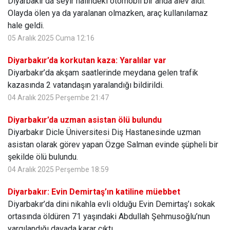
Diyarbakır'da seyir halindeki otomobil bir anda alev aldı.
Olayda ölen ya da yaralanan olmazken, araç kullanılamaz
hale geldi.
05 Aralık 2025 Cuma 12:16
Diyarbakır’da korkutan kaza: Yaralılar var
Diyarbakır’da akşam saatlerinde meydana gelen trafik
kazasında 2 vatandaşın yaralandığı bildirildi.
04 Aralık 2025 Perşembe 21:47
Diyarbakır’da uzman asistan ölü bulundu
Diyarbakır Dicle Üniversitesi Diş Hastanesinde uzman
asistan olarak görev yapan Özge Salman evinde şüpheli bir
şekilde ölü bulundu.
04 Aralık 2025 Perşembe 18:59
Diyarbakır: Evin Demirtaş’ın katiline müebbet
Diyarbakır’da dini nikahla evli olduğu Evin Demirtaş’ı sokak
ortasında öldüren 71 yaşındaki Abdullah Şehmusoğlu’nun
yargılandığı davada karar çıktı.