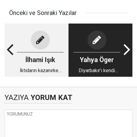
Önceki ve Sonraki Yazılar
İlhami Işık
Yahya Öger
İktidarın kazanırken
Diyarbakır’ı kendi
kaybeden matematik
evlatları katlediyor!
hesabı
YAZIYA
YORUM KAT