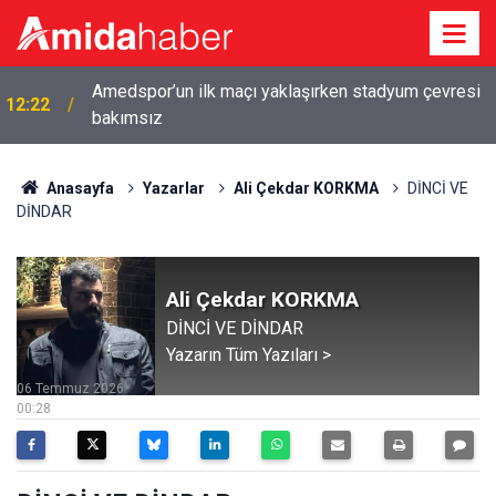
Diyarbakır'da dört mahallede gece denetimi:
12:16
Arananlar yakalandı
Anasayfa
Yazarlar
Ali Çekdar KORKMA
DİNCİ VE
DİNDAR
Ali Çekdar KORKMA
DİNCİ VE DİNDAR
Yazarın Tüm Yazıları >
06 Temmuz 2026
00:28