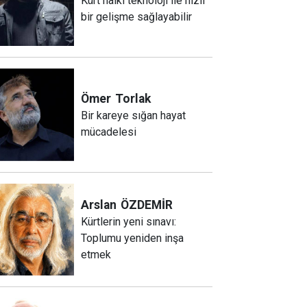
Kürt halkı teknoloji ile hızlı
bir gelişme sağlayabilir
Ömer
Torlak
Bir kareye sığan hayat
mücadelesi
Arslan
ÖZDEMİR
Kürtlerin yeni sınavı:
Toplumu yeniden inşa
etmek