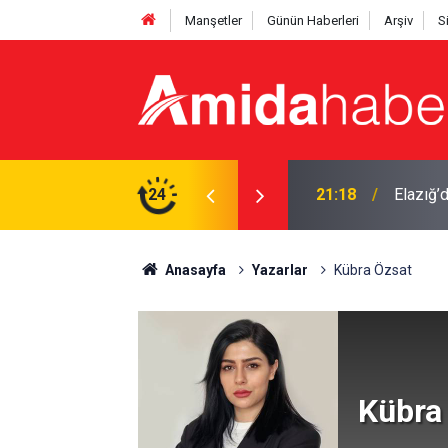
Manşetler
Günün Haberleri
Arşiv
S
izin kullanışlı aletiniz değil'
24
21:18
Elazığ’d
Anasayfa
Yazarlar
Kübra Özsat
Kübra