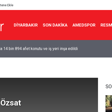
itene Ekle
DIYARBAKIR
SON DAKIKA
AMEDSPOR
RESM
a 14 bin 894 afet konutu ve iş yeri inşa edildi
SO
 Özsat