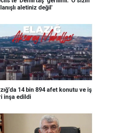
lis'te ‘Demirtaş’ gerilimi: 'O sizin
lanışlı aletiniz değil'
azığ’da 14 bin 894 afet konutu ve iş
i inşa edildi