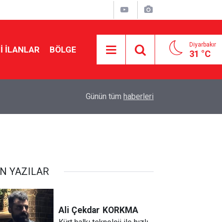
Diyarbakır
I İLANLAR
BÖLGE
31 °C
20:43
Zübeyir Aydar: Kendimi teklifin dışında buldum
Günün tüm
haberleri
N YAZILAR
Ali Çekdar
KORKMA