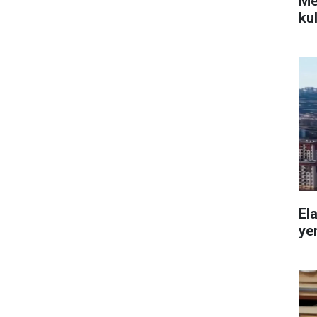
Mec
kul
El
yer