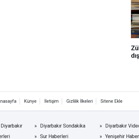
Zü
dı
nasayfa
Künye
İletişim
Gizlilik İlkeleri
Sitene Ekle
Diyarbakır
Diyarbakır Sondakika
Diyarbakır Vide
rleri
Sur Haberleri
Yenişehir Haber