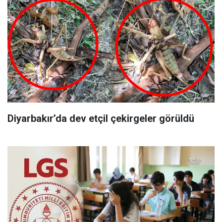
Diyarbakır’da dev etçil çekirgeler görüldü