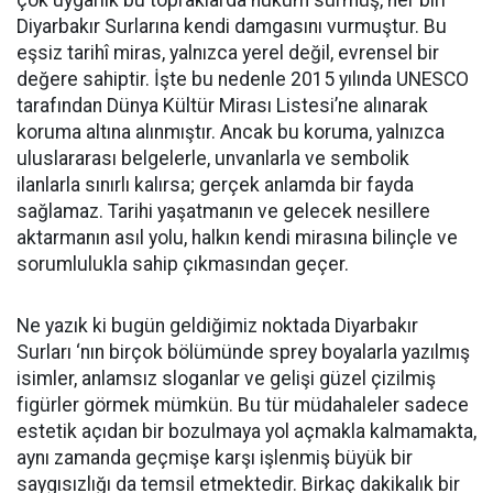
çok uygarlık bu topraklarda hüküm sürmüş, her biri
Diyarbakır Surlarına kendi damgasını vurmuştur. Bu
eşsiz tarihî miras, yalnızca yerel değil, evrensel bir
değere sahiptir. İşte bu nedenle 2015 yılında UNESCO
tarafından Dünya Kültür Mirası Listesi’ne alınarak
koruma altına alınmıştır. Ancak bu koruma, yalnızca
uluslararası belgelerle, unvanlarla ve sembolik
ilanlarla sınırlı kalırsa; gerçek anlamda bir fayda
sağlamaz. Tarihi yaşatmanın ve gelecek nesillere
aktarmanın asıl yolu, halkın kendi mirasına bilinçle ve
sorumlulukla sahip çıkmasından geçer.
Ne yazık ki bugün geldiğimiz noktada Diyarbakır
Surları ‘nın birçok bölümünde sprey boyalarla yazılmış
isimler, anlamsız sloganlar ve gelişi güzel çizilmiş
figürler görmek mümkün. Bu tür müdahaleler sadece
estetik açıdan bir bozulmaya yol açmakla kalmamakta,
aynı zamanda geçmişe karşı işlenmiş büyük bir
saygısızlığı da temsil etmektedir. Birkaç dakikalık bir