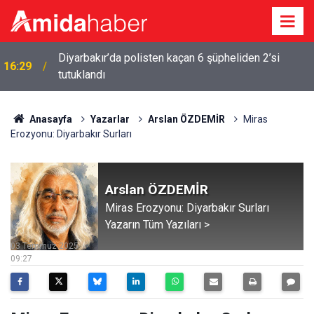
Diyarbakır’da polisten kaçan 6 şüpheliden 2’si
16:29
tutuklandı
Anasayfa
Yazarlar
Arslan ÖZDEMİR
Miras
Erozyonu: Diyarbakır Surları
Arslan ÖZDEMİR
Miras Erozyonu: Diyarbakır Surları
Yazarın Tüm Yazıları >
03 Temmuz 2025
09:27