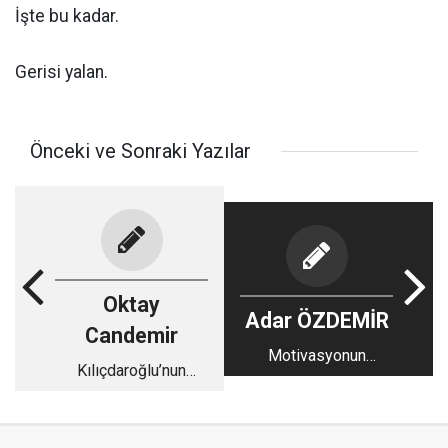
İşte bu kadar.
Gerisi yalan.
Önceki ve Sonraki Yazılar
Oktay
Adar ÖZDEMİR
Candemir
Motivasyonun
Kılıçdaroğlu’nun
Sürdürülebilirliği:
öpücüğü
Başarıya Giden Yolda
İstikrarın Gücü