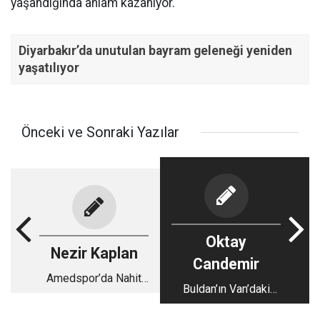
yaşandığında anlam kazanıyor.
Diyarbakır’da unutulan bayram geleneği yeniden
yaşatılıyor
Önceki ve Sonraki Yazılar
Oktay
Nezir Kaplan
Candemir
Amedspor’da Nahit
Buldan’ın Van’daki
Eren etrafında
Sözleri: Yeni Yasa mı
kenetlenen irade