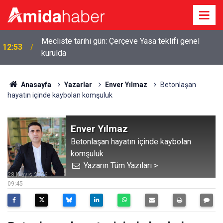
Diyarbakır’da yem makinesine sıkışan işçi hayatını
12:46
kaybetti
Anasayfa
Yazarlar
Enver Yılmaz
Betonlaşan
hayatın içinde kaybolan komşuluk
Enver Yılmaz
Betonlaşan hayatın içinde kaybolan
komşuluk
Yazarın Tüm Yazıları >
28 Mayıs 2026
09:45