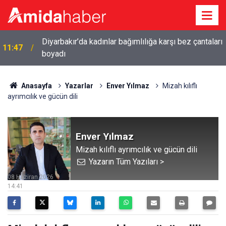
ı
11:34
Diyarbakır’da emeklilerin gündemi: Yoksulluk
Anasayfa
Yazarlar
Enver Yılmaz
Mizah kılıflı
ayrımcılık ve gücün dili
Enver Yılmaz
Mizah kılıflı ayrımcılık ve gücün dili
Yazarın Tüm Yazıları >
08 Haziran 2026
14:41