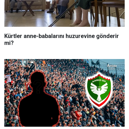
Kürtler anne-babalarını huzurevine gönderir
mi?