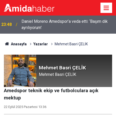
Daniel Moreno Amedspor’a veda etti: ‘Başım dik
23:48
Pezeşkiyan’dan ABD ile mutabakat mesajı: Neden
ayrılıyorum’
23:25
sürekli savaşalım?
Anasayfa
Yazarlar
Mehmet Basri ÇELİK
Mehmet Basri ÇELİK
Mehmet Basri ÇELİK
Amedspor teknik ekip ve futbolculara açık
mektup
22 Eylül 2025 Pazartesi 13:36