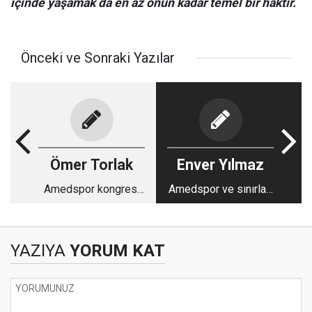
içinde yaşamak da en az onun kadar temel bir haktır.
Önceki ve Sonraki Yazılar
Ömer Torlak
Enver Yılmaz
Amedspor kongresi
Amedspor ve sınırları
ve notlar
aşan aidiyet
YAZIYA
YORUM KAT