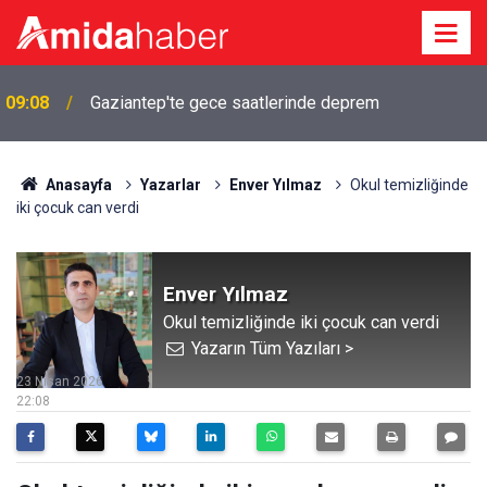
Diyarbakır’da kırmızı ışıkta hayatı değişti: 8 yıldır
02:20
adalet bekliyor
Anasayfa
Yazarlar
Enver Yılmaz
Okul temizliğinde
iki çocuk can verdi
Enver Yılmaz
Okul temizliğinde iki çocuk can verdi
Yazarın Tüm Yazıları >
23 Nisan 2026
22:08