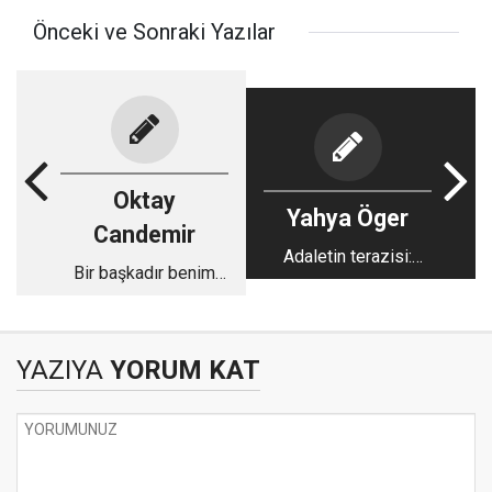
Önceki ve Sonraki Yazılar
Oktay
Yahya Öger
Candemir
Adaletin terazisi:
Bir başkadır benim
Veriler, vicdan ve
memleketim
bireyin sorumluluğu
YAZIYA
YORUM KAT