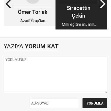
Siracettin
Ömer Torlak
Çekin
Azadî Grup'tan
Milli eğitim mi, milli
toplumsal dayanışma
şov mu?
çağrısı
YAZIYA
YORUM KAT