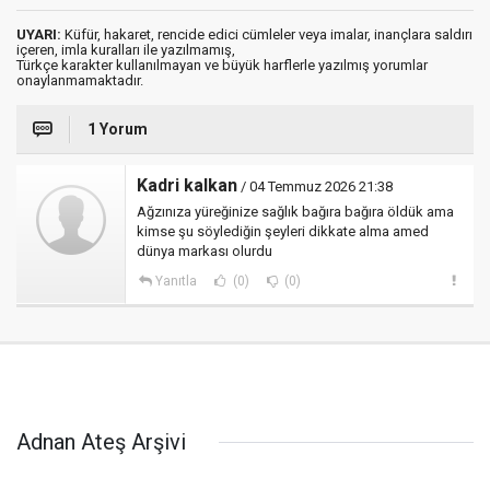
UYARI:
Küfür, hakaret, rencide edici cümleler veya imalar, inançlara saldırı
içeren, imla kuralları ile yazılmamış,
Türkçe karakter kullanılmayan ve büyük harflerle yazılmış yorumlar
onaylanmamaktadır.
1 Yorum
Kadri kalkan
/ 04 Temmuz 2026 21:38
Ağzınıza yüreğinize sağlık bağıra bağıra öldük ama
kimse şu söylediğin şeyleri dikkate alma amed
dünya markası olurdu
Yanıtla
(0)
(0)
Adnan Ateş Arşivi