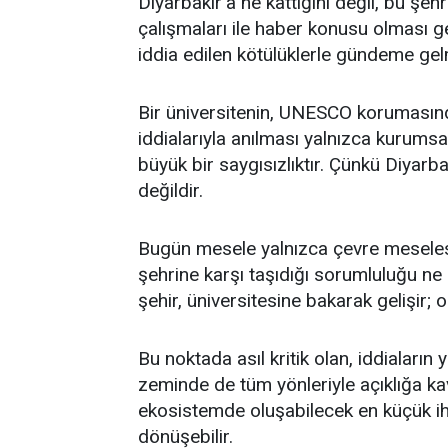
Diyarbakır’a ne kattığını değil, bu şehr
çalışmaları ile haber konusu olması ge
iddia edilen kötülüklerle gündeme ge
Bir üniversitenin, UNESCO korumasındak
iddialarıyla anılması yalnızca kurumsa
büyük bir saygısızlıktır. Çünkü Diyarb
değildir.
Bugün mesele yalnızca çevre meselesi 
şehrine karşı taşıdığı sorumluluğu ne 
şehir, üniversitesine bakarak gelişir; 
Bu noktada asıl kritik olan, iddiaların 
zeminde de tüm yönleriyle açıklığa ka
ekosistemde oluşabilecek en küçük ihma
dönüşebilir.