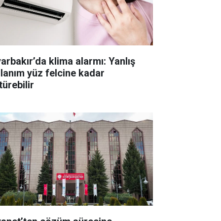
yarbakır’da klima alarmı: Yanlış
llanım yüz felcine kadar
ürebilir