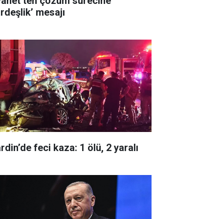
yanet’ten çözüm sürecine
ardeşlik’ mesajı
din’de feci kaza: 1 ölü, 2 yaralı