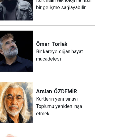
Kürt halkı teknoloji ile hızlı
bir gelişme sağlayabilir
Ömer
Torlak
Bir kareye sığan hayat
mücadelesi
Arslan
ÖZDEMİR
Kürtlerin yeni sınavı:
Toplumu yeniden inşa
etmek