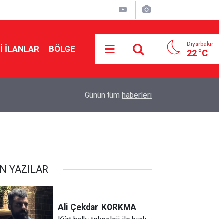
Diyarbakır
I İLANLAR
BÖLGE
22 °C
21:47
MGK’den çözüm süreci mesajı: Tarihi bir merhal
Günün tüm
haberleri
N YAZILAR
Ali Çekdar
KORKMA