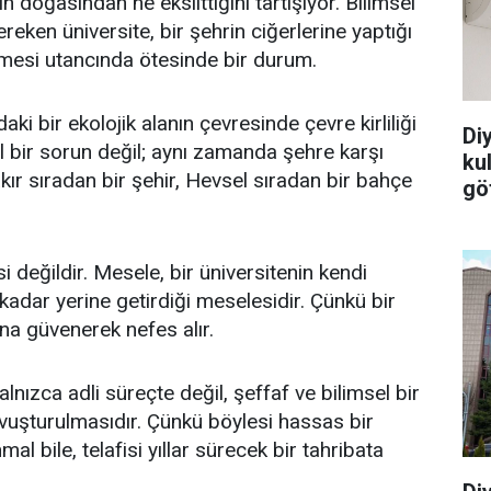
in doğasından ne eksilttiğini tartışıyor. Bilimsel
reken üniversite, bir şehrin ciğerlerine yaptığı
lmesi utancında ötesinde bir durum.
i bir ekolojik alanın çevresinde çevre kirliliği
Di
l bir sorun değil; aynı zamanda şehre karşı
ku
akır sıradan bir şehir, Hevsel sıradan bir bahçe
göt
değildir. Mesele, bir üniversitenin kendi
kadar yerine getirdiği meselesidir. Çünkü bir
ona güvenerek nefes alır.
yalnızca adli süreçte değil, şeffaf ve bilimsel bir
vuşturulmasıdır. Çünkü böylesi hassas bir
l bile, telafisi yıllar sürecek bir tahribata