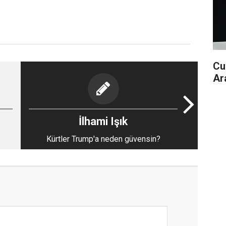
Cu
Ar
İlhami Işık
Kürtler Trump'a neden güvensin?