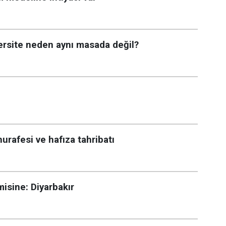
versite neden aynı masada değil?
urafesi ve hafıza tahribatı
sine: Diyarbakır