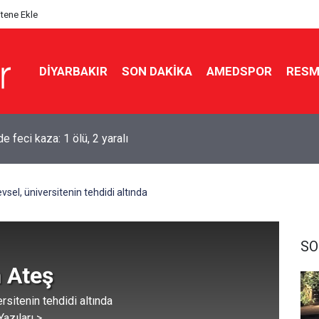
itene Ekle
DIYARBAKIR
SON DAKIKA
AMEDSPOR
RESM
aşkanı Erdoğan Suudi Arabistan’a gidiyor
vsel, üniversitenin tehdidi altında
SO
 Ateş
rsitenin tehdidi altında
azıları >