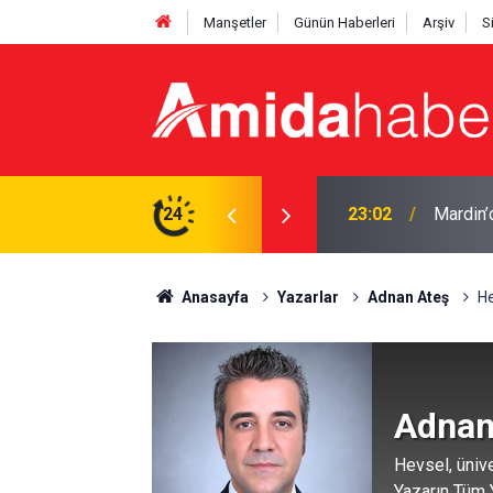
Manşetler
Günün Haberleri
Arşiv
S
lı
24
22:50
Cumhurb
Anasayfa
Yazarlar
Adnan Ateş
He
Adnan
Hevsel, ünive
Yazarın Tüm Y