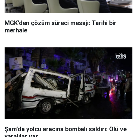
MGK’den çözüm süreci mesajı: Tarihi bir
merhale
Şam’da yolcu aracına bombalı saldırı: Ölü ve
yaralılar var