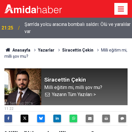
r
20:44
Diyarbakır’da sulama kanalına giren genç boğuldu
Anasayfa
Yazarlar
Siracettin Çekin
Milli eğitim mi,
milli şov mu?
Siracettin Çekin
Milli eğitim mi, milli şov mu?
Yazarın Tüm Yazıları >
04 Temmuz 2026
11:22