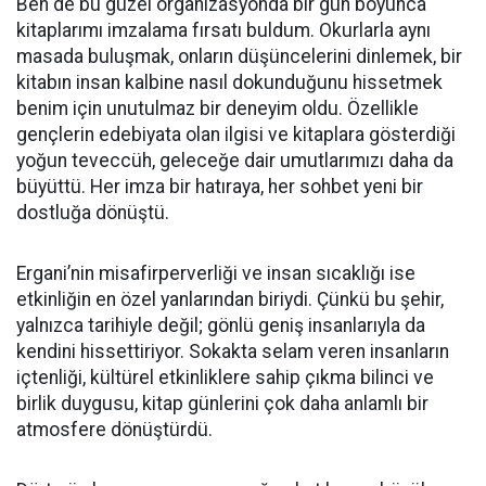
Ben de bu güzel organizasyonda bir gün boyunca
kitaplarımı imzalama fırsatı buldum. Okurlarla aynı
masada buluşmak, onların düşüncelerini dinlemek, bir
kitabın insan kalbine nasıl dokunduğunu hissetmek
benim için unutulmaz bir deneyim oldu. Özellikle
gençlerin edebiyata olan ilgisi ve kitaplara gösterdiği
yoğun teveccüh, geleceğe dair umutlarımızı daha da
büyüttü. Her imza bir hatıraya, her sohbet yeni bir
dostluğa dönüştü.
Ergani’nin misafirperverliği ve insan sıcaklığı ise
etkinliğin en özel yanlarından biriydi. Çünkü bu şehir,
yalnızca tarihiyle değil; gönlü geniş insanlarıyla da
kendini hissettiriyor. Sokakta selam veren insanların
içtenliği, kültürel etkinliklere sahip çıkma bilinci ve
birlik duygusu, kitap günlerini çok daha anlamlı bir
atmosfere dönüştürdü.