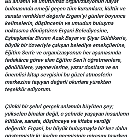
Bu anlamlı ve unutulmaz organizasyonun hayat
bulmasında emeği geçen tüm kurumlara; kültür ve
sanata verdikleri değerle Ergani’yi günler boyunca
kelimelerin, düşüncenin ve umudun buluşma
noktasına dönüştüren Ergani Belediyesine,
Eşbaşkanlar Birsen Azak Bayar ve Şiyar Güldiken’e,
büyük bir özveriyle çalışan belediye emekçilerine,
Eğitim Sen’e ve organizasyonun her aşamasında
fedakârca görev alan Eğitim Sen’li öğretmenlere,
gönüllülere, yayınevlerine, yazar dostlara ve en
önemlisi kitap sevgisini bu güzel atmosferin
merkezine taşıyan değerli okurlara yürekten
teşekkür ediyorum.
Çünkü bir şehri gerçek anlamda büyüten şey;
yükselen binalar değil, o şehirde yaşayan insanların
kültüre, sanata, düşünceye ve kitaba verdiği
değerdir. Ergani, bu büyük buluşmayla bir kez daha
göstermiştir ki; kadim geçmişinin mirasını taşırken