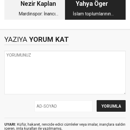
Nezir Kaplan
Yahya Öger
Mardinspor: İnancın
İslam toplumlarının
sahadaki karşılığı
içler acısı durumu: Bir
öz eleştiri
YAZIYA
YORUM KAT
UYARI:
Küfür, hakaret, rencide edici cümleler veya imalar, inançlara saldırı
içeren, imla kuralları ile yazılmamış,