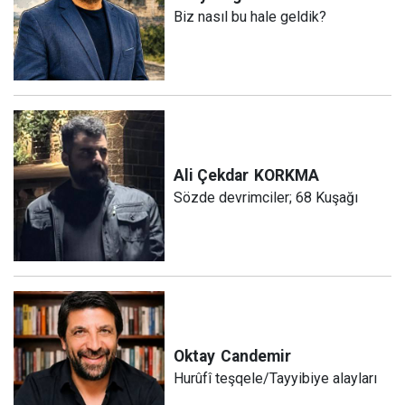
Biz nasıl bu hale geldik?
Ali Çekdar
KORKMA
Sözde devrimciler; 68 Kuşağı
Oktay
Candemir
Hurûfî teşqele/Tayyibiye alayları