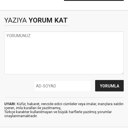
olur mu hiç! Siz hiçbir
kadın gibi
düşündünüz mü?
YAZIYA
YORUM KAT
UYARI:
Küfür, hakaret, rencide edici cümleler veya imalar, inançlara saldırı
içeren, imla kuralları ile yazılmamış,
Türkçe karakter kullanılmayan ve büyük harflerle yazılmış yorumlar
onaylanmamaktadır.