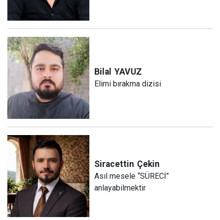
Bilal
YAVUZ
Elimi bırakma dizisi
Siracettin
Çekin
Asıl mesele “SÜRECİ”
anlayabilmektir