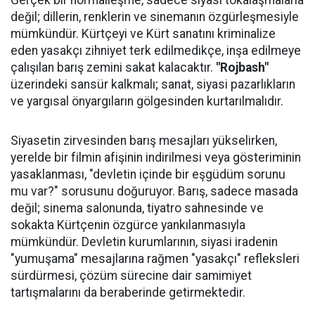
Gerçek bir normalleşme, sadece siyasi tokalaşmalarla
değil; dillerin, renklerin ve sinemanın özgürleşmesiyle
mümkündür. Kürtçeyi ve Kürt sanatını kriminalize
eden yasakçı zihniyet terk edilmedikçe, inşa edilmeye
çalışılan barış zemini sakat kalacaktır.
"Rojbash"
üzerindeki sansür kalkmalı; sanat, siyasi pazarlıkların
ve yargısal önyargıların gölgesinden kurtarılmalıdır.
Siyasetin zirvesinden barış mesajları yükselirken,
yerelde bir filmin afişinin indirilmesi veya gösteriminin
yasaklanması, "devletin içinde bir eşgüdüm sorunu
mu var?" sorusunu doğuruyor. Barış, sadece masada
değil; sinema salonunda, tiyatro sahnesinde ve
sokakta Kürtçenin özgürce yankılanmasıyla
mümkündür. Devletin kurumlarının, siyasi iradenin
"yumuşama" mesajlarına rağmen "yasakçı" refleksleri
sürdürmesi, çözüm sürecine dair samimiyet
tartışmalarını da beraberinde getirmektedir.