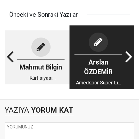
Önceki ve Sonraki Yazılar
Arslan
Mahmut Bilgin
ÖZDEMİR
Kürt siyasi
Amedspor Süper Lig
hareketindeki yapısal
yolunda: İnanç,
kriz
mücadele ve
vazgeçmeyen
YAZIYA
YORUM KAT
milyonlar