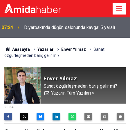
Diyarbakır’da klima alarmı: Yanlış kullanım yüz
00:30
felcine kadar götürebilir
Anasayfa
Yazarlar
Enver Yılmaz
Sanat
özgürleşmeden barış gelir mi?
Enver Yılmaz
Sanat özgürleşmeden barış gelir mi?
Yazarın Tüm Yazıları >
27 Nisan 2026
20:34