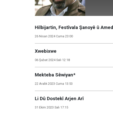
Hilbijartin, Festîvala Şanoyê û Ame
26 Nisan 2024 Cuma 23:00
Xwebixwe
06 Şubat 2024 Salı 12:18
Mekteba Sêwiyan*
22 Aralık 2023 Cuma 13:53
Li Dû Dostekî Arjen Arî
31 Ekim 2023 Salı 17:15