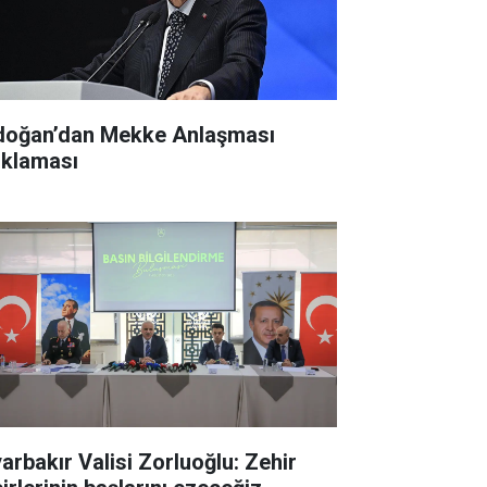
doğan’dan Mekke Anlaşması
ıklaması
yarbakır Valisi Zorluoğlu: Zehir