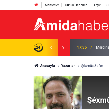
Manşetler
Günün Haberleri
Arşiv
S
 tacirlerinin başlarını ezeceğiz
24
17:36
Mardins
Anasayfa
Yazarlar
Şéxmûs Sefer
Şéxmû