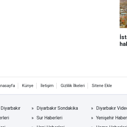
İs
ha
nasayfa
Künye
İletişim
Gizlilik İlkeleri
Sitene Ekle
Diyarbakır
Diyarbakır Sondakika
Diyarbakır Vide
rleri
Sur Haberleri
Yenişehir Haber