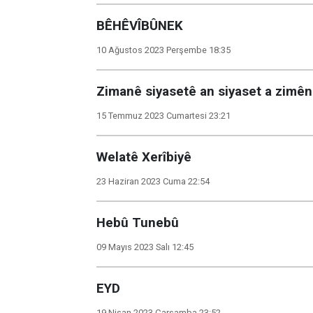
BÊHÊVÎBÛNEK
10 Ağustos 2023 Perşembe 18:35
Zimanê siyasetê an siyaset a zimên
15 Temmuz 2023 Cumartesi 23:21
Welatê Xerîbiyê
23 Haziran 2023 Cuma 22:54
Hebû Tunebû
09 Mayıs 2023 Salı 12:45
EYD
19 Nisan 2023 Çarşamba 23:52