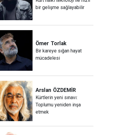
Kürt halkı teknoloji ile hızlı
bir gelişme sağlayabilir
Ömer
Torlak
Bir kareye sığan hayat
mücadelesi
Arslan
ÖZDEMİR
Kürtlerin yeni sınavı:
Toplumu yeniden inşa
etmek