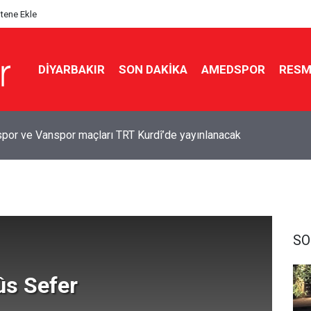
itene Ekle
DIYARBAKIR
SON DAKIKA
AMEDSPOR
RESM
por ve Vanspor maçları TRT Kurdî’de yayınlanacak
SO
s Sefer