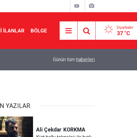
Diyarbakır
I İLANLAR
BÖLGE
37 °C
16:52
İstanbul ve Antalya’dan Van’a iki acı haber
Günün tüm
haberleri
N YAZILAR
Ali Çekdar
KORKMA