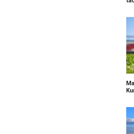
tac
Ma
Ku