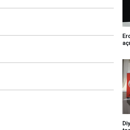
Er
aç
Di