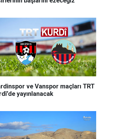
irlerinin başlarını ezeceğiz
rdinspor ve Vanspor maçları TRT
rdî’de yayınlanacak