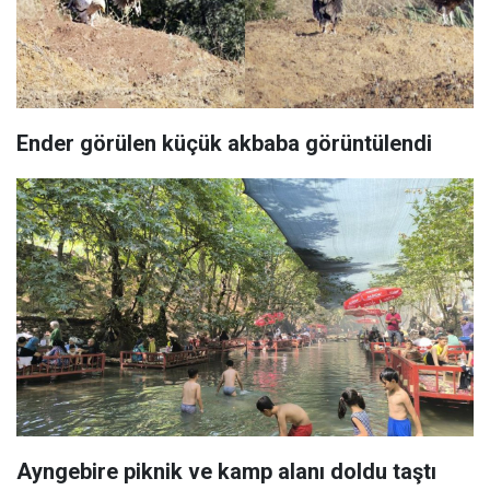
Ender görülen küçük akbaba görüntülendi
Ayngebire piknik ve kamp alanı doldu taştı