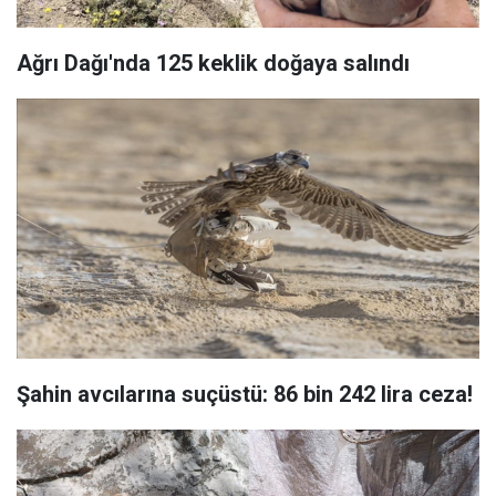
Ağrı Dağı'nda 125 keklik doğaya salındı
Şahin avcılarına suçüstü: 86 bin 242 lira ceza!