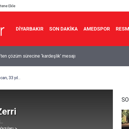
itene Ekle
DIYARBAKIR
SON DAKIKA
AMEDSPOR
RESM
e feci kaza: 1 ölü, 2 yaralı
can, 33 yıl...
SO
Zerri
..
azıları >