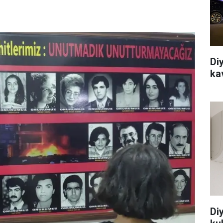
Di
ka
Di