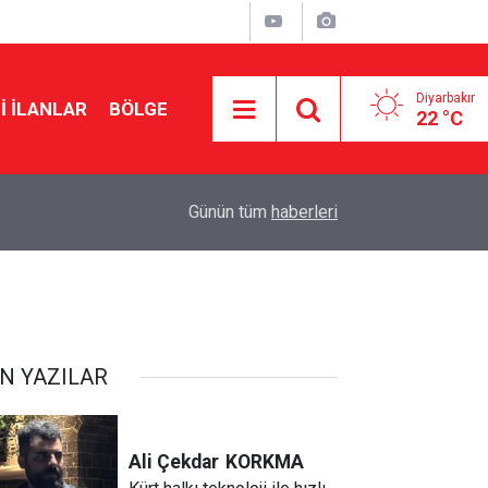
Diyarbakır
I İLANLAR
BÖLGE
22 °C
22:50
Cumhurbaşkanı Erdoğan Suudi Arabistan’a gidiy
Günün tüm
haberleri
N YAZILAR
Ali Çekdar
KORKMA