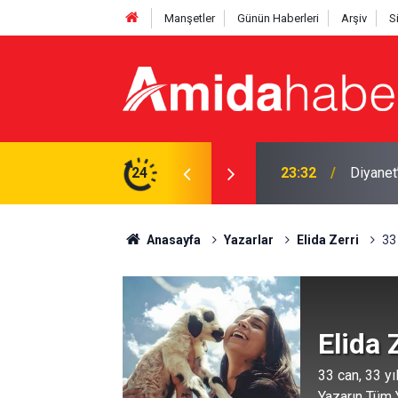
Manşetler
Günün Haberleri
Arşiv
S
deşlik’ mesajı
24
23:02
Mardin’d
Anasayfa
Yazarlar
Elida Zerri
33 
Elida 
33 can, 33 yıl.
Yazarın Tüm Y