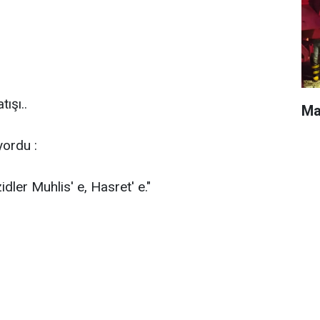
ışı..
Mar
yordu :
dler Muhlis' e, Hasret' e."