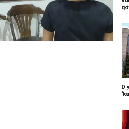
ku
göt
Di
‘k