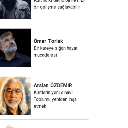
Kürt halkı teknoloji ile hızlı
bir gelişme sağlayabilir
Ömer
Torlak
Bir kareye sığan hayat
mücadelesi
Arslan
ÖZDEMİR
Kürtlerin yeni sınavı:
Toplumu yeniden inşa
etmek