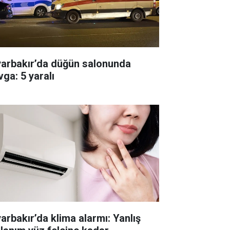
yarbakır’da düğün salonunda
vga: 5 yaralı
yarbakır’da klima alarmı: Yanlış