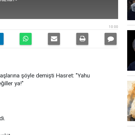
10:00
şlarına şöyle demişti Hasret: "Yahu
iller ya!"
di.