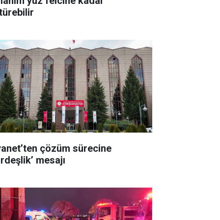
llanım yüz felcine kadar
ürebilir
yanet’ten çözüm sürecine
ardeşlik’ mesajı