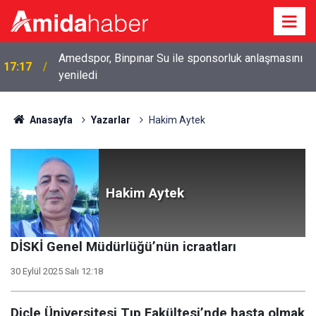
Amedspor, Binpınar Su ile sponsorluk anlaşmasını
17:17
yeniledi
Hakkari’de çekirge ve böcek istilası: Uzmanından
16:45
uyarı
Anasayfa
Yazarlar
Hakim Aytek
Hakim Aytek
DİSKİ Genel Müdürlüğü’nün icraatları
30 Eylül 2025 Salı 12:18
Dicle Üniversitesi Tıp Fakültesi’nde hasta olmak